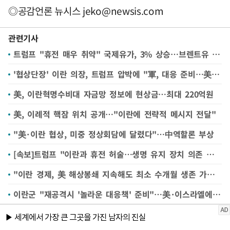
◎공감언론 뉴시스
jeko@newsis.com
관련기사
트럼프 "휴전 매우 취약" 국제유가, 3% 상승…브렌트유 104달러
'협상단장' 이란 의장, 트럼프 압박에 "軍, 대응 준비…美 부담만 커질 것"
美, 이란혁명수비대 자금망 정보에 현상금…최대 220억원
美, 이례적 핵잠 위치 공개…"이란에 전략적 메시지 전달"
"美·이란 협상, 미중 정상회담에 달렸다"…中역할론 부상
[속보]트럼프 "이란과 휴전 허술…생명 유지 장치 의존 상태"
"이란 경제, 美 해상봉쇄 지속해도 최소 수개월 생존 가능" NBC
이란군 "재공격시 '놀라운 대응책' 준비"…美·이스라엘에 경고