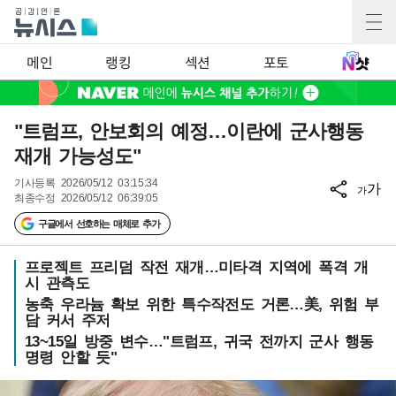
메인
랭킹
섹션
포토
"트럼프, 안보회의 예정…이란에 군사행동
재개 가능성도"
기사등록
2026/05/12 03:15:34
가
가
최종수정
2026/05/12 06:39:05
구글에서 선호하는 매체로 추가
프로젝트 프리덤 작전 재개…미타격 지역에 폭격 개
시 관측도
농축 우라늄 확보 위한 특수작전도 거론…美, 위험 부
담 커서 주저
13~15일 방중 변수…"트럼프, 귀국 전까지 군사 행동
명령 안할 듯"