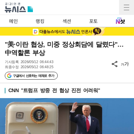
메인
랭킹
섹션
포토
"美·이란 협상, 미중 정상회담에 달렸다"…
中역할론 부상
기사등록
2026/05/12 06:44:43
가
가
최종수정
2026/05/12 06:48:25
구글에서 선호하는 매체로 추가
CNN "트럼프 방중 전 협상 진전 어려워"