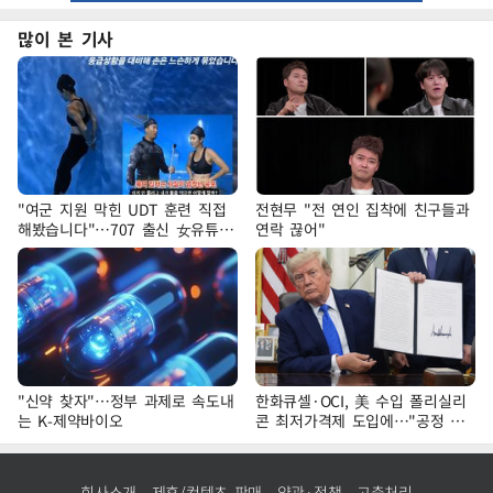
많이 본 기사
"여군 지원 막힌 UDT 훈련 직접
전현무 "전 연인 집착에 친구들과
해봤습니다"…707 출신 女유튜버
연락 끊어"
'완벽 소화'
"신약 찾자"…정부 과제로 속도내
한화큐셀·OCI, 美 수입 폴리실리
는 K-제약바이오
콘 최저가격제 도입에…"공정 경
쟁·수익성 개선 환영"
회사소개
제휴/컨텐츠 판매
약관·정책
고충처리