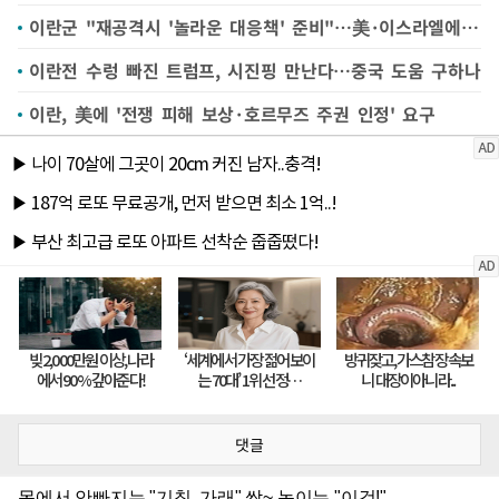
이란군 "재공격시 '놀라운 대응책' 준비"…美·이스라엘에 경고
이란전 수렁 빠진 트럼프, 시진핑 만난다…중국 도움 구하나
이란, 美에 '전쟁 피해 보상·호르무즈 주권 인정' 요구
댓글