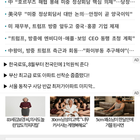
中 “호르무즈 해협 봉쇄 미중 정상회담 핵심 의제”…당장은 휴전 유지 중요
美국무 "미중 정상회담서 대만 논의…안정이 곧 양국이익"
미 재무부, 트럼프 방중 앞두고 중국·홍콩 기업 제재
"트럼프, 방중에 엔비디아·애플·보잉 CEO 동행 초청 계획"
中왕이, 방중 트럼프 측근과 회동…"화이부동 추구해야"(종합)