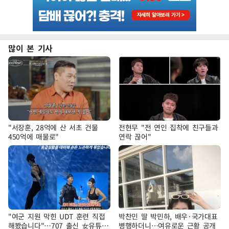
많이 본 기사
"서장훈, 28억에 산 서초 건물
전현무 "전 연인 집착에 친구들과
450억에 매물로"
연락 끊어"
"여군 지원 막힌 UDT 훈련 직접
박찬민 딸 박민하, 배우·국가대표
해봤습니다"…707 출신 女유튜버
병행하더니…여유로운 근황 공개