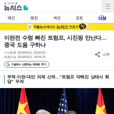
메인
랭킹
섹션
포토
이란전 수렁 빠진 트럼프, 시진핑 만난다…
중국 도움 구하나
기사등록
2026/05/11 09:00:00
가
가
최종수정
2026/05/11 09:06:25
구글에서 선호하는 매체로 추가
무역·이란·대만 의제 산적…“트럼프 약해진 상태서 회
담” 우려