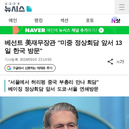
메인
랭킹
섹션
포토
베선트 美재무장관 "미중 정상회담 앞서 13
일 한국 방문"
기사등록
2026/05/10 23:14:50
가
가
구글에서 선호하는 매체로 추가
"서울에서 허리펑 중국 부총리 만나 회담"
베이징 정상회담 앞서 도쿄·서울 연쇄방문