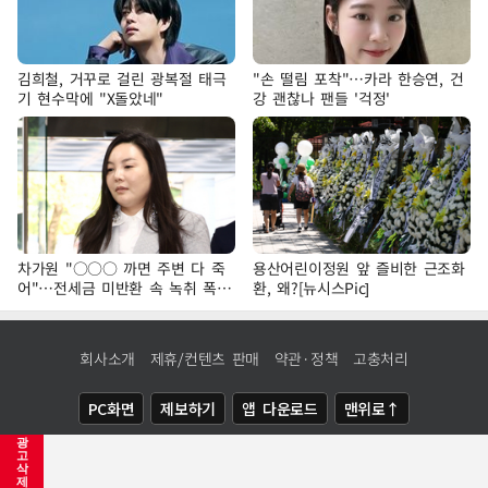
김희철, 거꾸로 걸린 광복절 태극
"손 떨림 포착"…카라 한승연, 건
기 현수막에 "X돌았네"
강 괜찮나 팬들 '걱정'
차가원 "○○○ 까면 주변 다 죽
용산어린이정원 앞 즐비한 근조화
어"…전세금 미반환 속 녹취 폭로
환, 왜?[뉴시스Pic]
파장
회사소개
제휴/컨텐츠 판매
약관·정책
고충처리
PC화면
제보하기
앱 다운로드
맨위로↑
광
COPYRIGHTⓒ
NEWSIS
ALL RIGHTS RESERVED.
고
삭
제