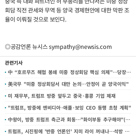
중국 측 대화 파트너인 허 부총리를 만나서는 미중 정상
회담 직전 관세와 무역 등 양국 경제현안에 대한 막판 조
율이 이뤄질 것으로 보인다.
◎공감언론 뉴시스
sympathy@newsis.com
관련기사
中 “호르무즈 해협 봉쇄 미중 정상회담 핵심 의제”…당장은 휴전 유지 중요
美국무 "미중 정상회담서 대만 논의…안정이 곧 양국이익"
미 재무부, 트럼프 방중 앞두고 중국·홍콩 기업 제재
"트럼프, 방중에 엔비디아·애플·보잉 CEO 동행 초청 계획"
中왕이, 방중 트럼프 측근과 회동…"화이부동 추구해야"(종합)
트럼프, 시진핑에 '반중 언론인' 지미 라이 꺼내나…석방 촉각