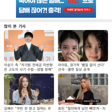
많이 본 기사
이승기 측 "차가원 전세금 미반환
아이유, 장기하 '별일 없이 산다'
은 고도의 사기 수법…엄벌 원해"
선곡…쿨한 일상 공개
김혜수 "우린 돈 받고 일하는 프
효린 "절친에게 남친 빼앗겨…지