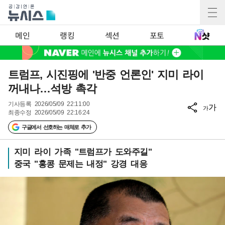
메인
랭킹
섹션
포토
트럼프, 시진핑에 '반중 언론인' 지미 라이
꺼내나…석방 촉각
기사등록
2026/05/09 22:11:00
가
가
최종수정
2026/05/09 22:16:24
구글에서 선호하는 매체로 추가
지미 라이 가족 "트럼프가 도와주길"
중국 "홍콩 문제는 내정" 강경 대응