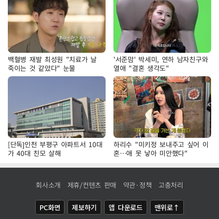
백혈병 재발 최성원 "치료가 날
'서준맘' 박세미, 연하 남자친구와
죽이는 것 같았다" 눈물
열애 "결혼 생각도"
[단독]인천 부평구 아파트서 10대
하리수 "미키정 보내주고 싶어 이
가 40대 친모 살해
혼…애 못 낳아 미안했다"
회사소개
제휴/컨텐츠 판매
약관·정책
고충처리
PC화면
제보하기
앱 다운로드
맨위로↑