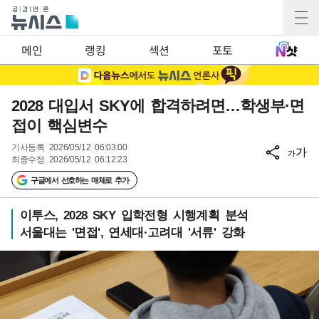
메인
랭킹
섹션
포토
2028 대입서 SKY에 합격하려면…학생부·면
접이 핵심변수
기사등록
2026/05/12 06:03:00
가
가
최종수정
2026/05/12 06:12:23
구글에서 선호하는 매체로 추가
이투스, 2028 SKY 입학전형 시행계획 분석
서울대는 '면접', 연세대·고려대 '서류' 강화