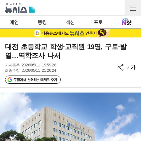
메인
랭킹
섹션
포토
대전 초등학교 학생·교직원 19명, 구토·발
열…역학조사 나서
기사등록
2026/05/11 19:59:28
가
가
최종수정
2026/05/11 21:26:24
구글에서 선호하는 매체로 추가