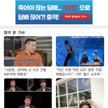
많이 본 기사
"서장훈, 28억에 산 서초 건물
"여군 지원 막힌 UDT 훈련 직접
450억에 매물로"
해봤습니다"…707 출신 女유튜버
'완벽 소화'