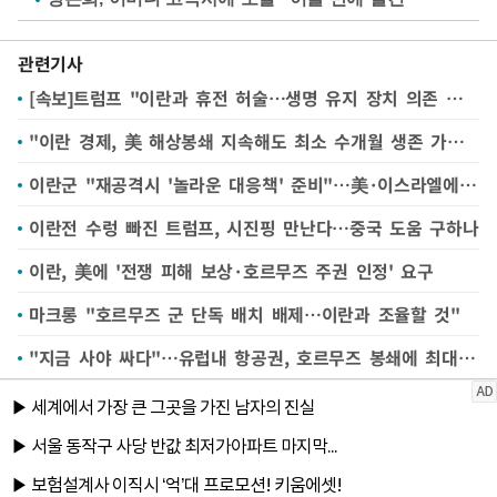
관련기사
[속보]트럼프 "이란과 휴전 허술…생명 유지 장치 의존 상태"
"이란 경제, 美 해상봉쇄 지속해도 최소 수개월 생존 가능" NBC
이란군 "재공격시 '놀라운 대응책' 준비"…美·이스라엘에 경고
이란전 수렁 빠진 트럼프, 시진핑 만난다…중국 도움 구하나
이란, 美에 '전쟁 피해 보상·호르무즈 주권 인정' 요구
마크롱 "호르무즈 군 단독 배치 배제…이란과 조율할 것"
"지금 사야 싸다"…유럽내 항공권, 호르무즈 봉쇄에 최대 44% 급락