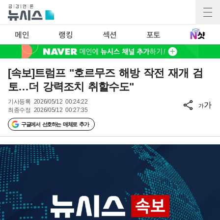
메인
랭킹
섹션
포토
[속보]트럼프 "호르무즈 해방 작전 재개 검
토…더 강력조치 취할수도"
기사등록
2026/05/12 00:24:22
가
가
최종수정
2026/05/12 00:27:35
구글에서 선호하는 매체로 추가