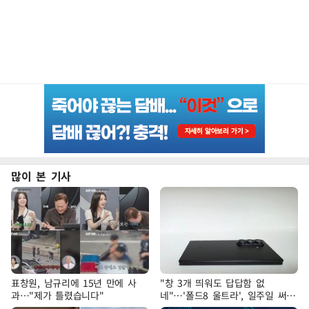
많이 본 기사
표창원, 남규리에 15년 만에 사
"창 3개 띄워도 답답함 없
과…"제가 틀렸습니다"
네"…'폴드8 울트라', 일주일 써보
니