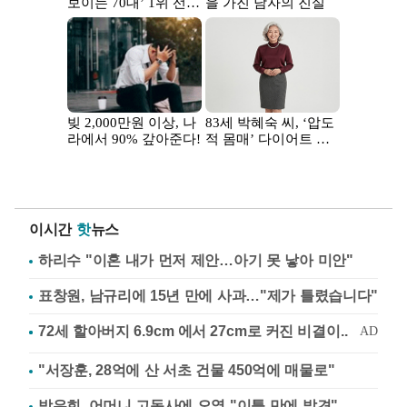
이시간
핫
뉴스
하리수 "이혼 내가 먼저 제안…아기 못 낳아 미안"
표창원, 남규리에 15년 만에 사과…"제가 틀렸습니다"
"서장훈, 28억에 산 서초 건물 450억에 매물로"
방은희, 어머니 고독사에 오열 "이틀 만에 발견"