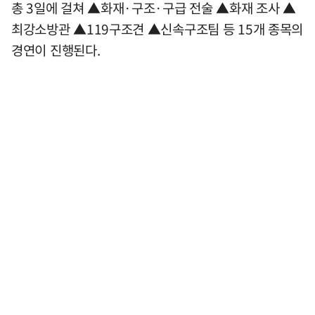
총 3일에 걸쳐 ▲화재·구조·구급 전술 ▲화재 조사 ▲
최강소방관 ▲119구조견 ▲신속구조팀 등 15개 종목의
경연이 진행된다.