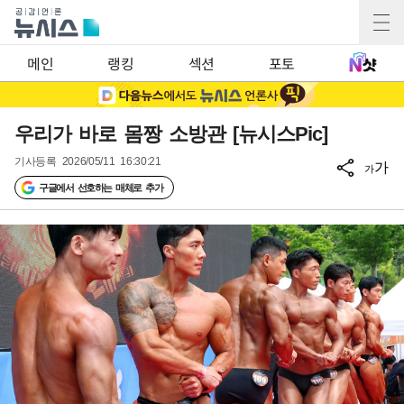
메인
랭킹
섹션
포토
우리가 바로 몸짱 소방관 [뉴시스Pic]
기사등록
2026/05/11 16:30:21
가
가
구글에서 선호하는 매체로 추가