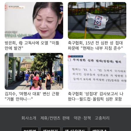
방은희, 母 고독사에 오열 "이틀
축구협회, 15년 전 심판 성 접대
만에 발견"
파문에 "현재는 내부 지침 준수"
김지수, '여행사 대표' 변신 근황
축구협회 '성접대' 감사보고서 나
"가볼 만하니…"
왔다…월드컵·올림픽 심판 포함
회사소개
제휴/컨텐츠 판매
약관·정책
고충처리