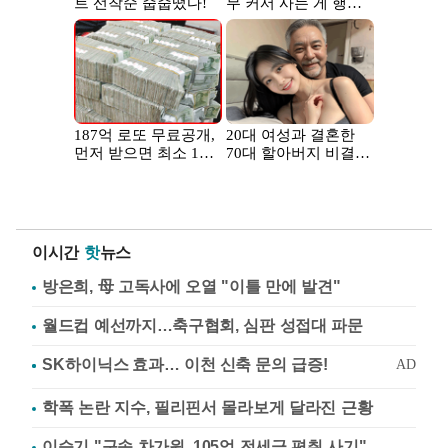
이시간
핫
뉴스
방은희, 母 고독사에 오열 "이틀 만에 발견"
월드컵 예선까지…축구협회, 심판 성접대 파문
학폭 논란 지수, 필리핀서 몰라보게 달라진 근황
이승기 "구속 차가원, 105억 전세금 편취 사기"