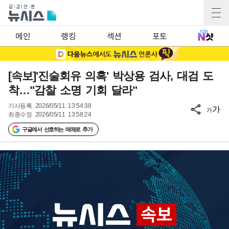
메인
랭킹
섹션
포토
[속보]'진술회유 의혹' 박상용 검사, 대검 도
착…"감찰 소명 기회 달라"
기사등록
2026/05/11 13:54:38
가
가
최종수정
2026/05/11 13:58:24
구글에서 선호하는 매체로 추가