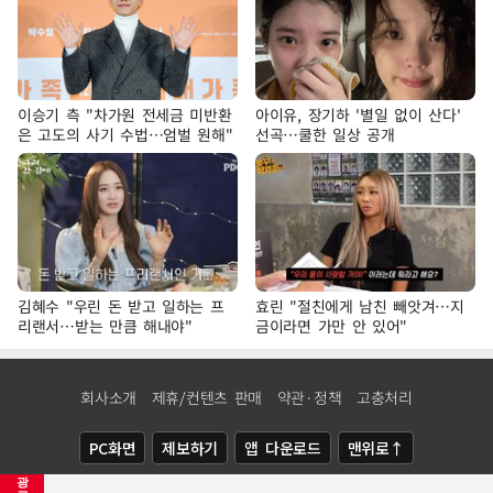
이승기 측 "차가원 전세금 미반환
아이유, 장기하 '별일 없이 산다'
은 고도의 사기 수법…엄벌 원해"
선곡…쿨한 일상 공개
김혜수 "우린 돈 받고 일하는 프
효린 "절친에게 남친 빼앗겨…지
리랜서…받는 만큼 해내야"
금이라면 가만 안 있어"
회사소개
제휴/컨텐츠 판매
약관·정책
고충처리
PC화면
제보하기
앱 다운로드
맨위로↑
광