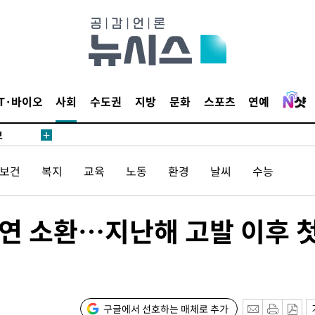
1위… 정
鄭
위해 뛸
승리
내일날씨]
IT·바이오
사회
수도권
지방
문화
스포츠
연예
 원해 아
보
/보건
복지
교육
노동
환경
날씨
수능
귀연 소환…지난해 고발 이후 
속[다음주
다"
구글에서 선호하는 매체로 추가
려 죄송"