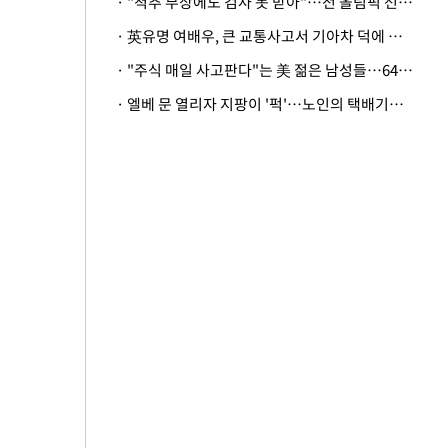
· "척추 부상에도 검사 못 받아"…전 올림픽 선수, 美봅슬레이협회 상대 소송
· 英유명 여배우, 큰 교통사고서 기아차 덕에 살았다
· "주식 매일 사고판다"는 美 젊은 남성들…64%가 "나는 인생의 패배자“
· 엘베 문 열리자 지팡이 '퍽'…노인의 택배기사 폭행 이유