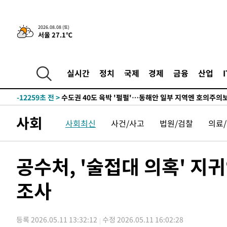
한민수·김용 순
-20682초 전 >
[속보]김민석, 與 전대 당원투표 누적 득표율 45.42%로 
청래 44.56%
-19964초 전 >
[속보]與 대표 경선 제주·인천 당원투표…金 47.75%·
2026.08.08 (토)
서울 27.1℃
42.08%·宋 10.17%
-19498초 전 >
이강인 "아틀레티코 이적 기뻐…등번호 7번 의미보단 팀 
것"
-19433초 전 >
[속보]與 당대표 경선, 제주·인천 권리당원 투표 김민석 
-13207초 전 >
낮 최고 35도 '무더위'…동해안 시간당 30㎜ '강한 비'[
실시간
정치
국제
경제
금융
산업
-12477초 전 >
[속보]이강인 "감독님이 원하는 마음 느꼈고, 많은 트로피
틀레티코 이적"
-12259초 전 >
수도권 40도 육박 '펄펄'…동해안 일부 지역엔 호의주의
-11228초 전 >
온열질환 사망자 3명 늘어…누적 환자 3000명 돌파
사회
사회최신
사건/사고
법원/검찰
의료
-5173초 전 >
강릉에 시간당 81.4㎜ 물폭탄…도로 잠기고 담벼락 붕괴
-1280초 전 >
백운산서 80년근 천종산삼 9뿌리 발견…감정가 1.3억원
16분 전 >
선재도서 해루질 나섰다 실종 60대, 닷새 만에 숨진 채 발견
공수처, '술접대 의혹' 지
57분 전 >
남자 농구, 나고야 아시안게임서 '홈팀' 일본과 한일전
조사
1시간 전 >
여수 오동도 해상서 모터보트 전복…1명 사망·1명 실종
2시간 전 >
극한폭염 한풀 꺾이지만…'낮 최고 35도' 무더위, 열대야 계
날씨]
3시간 전 >
축구협회 "압수수색·성접대 논란 사과…쇄신의 기회로 삼겠
등록 2026.05.11 13:32:12
수정 2026.05.11 16:02:28
3시간 전 >
[속보]'압수수색·성접대 논란' 축구협회 "실망과 걱정 안겨드