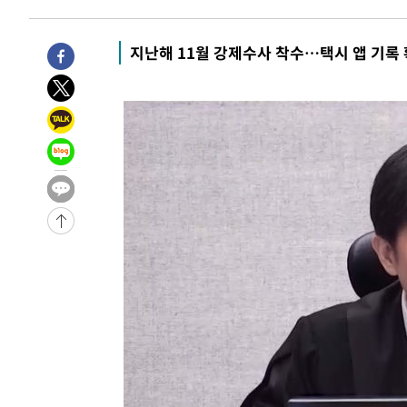
6시간 전 >
'최고 37도' 폭염 지속…강원동해안 최대 150㎜ 비
8시간 전 >
[속보]뉴욕증시 상승 마감…S&P 0.6% 나스닥 1.3%↑
지난해 11월 강제수사 착수…택시 앱 기록
-29702초 전 >
이란 "호르무즈 재개방 합의 근접…美 배상 선행돼야"
-20749초 전 >
[속보]與최고위원 제주·인천 순회경선…박선원·최민희
한민수·김용 순
-20702초 전 >
[속보]김민석, 與 전대 당원투표 누적 득표율 45.42%로 
청래 44.56%
-19984초 전 >
[속보]與 대표 경선 제주·인천 당원투표…金 47.75%·
42.08%·宋 10.17%
-19518초 전 >
이강인 "아틀레티코 이적 기뻐…등번호 7번 의미보단 팀 
것"
-19453초 전 >
[속보]與 당대표 경선, 제주·인천 권리당원 투표 김민석 
-13227초 전 >
낮 최고 35도 '무더위'…동해안 시간당 30㎜ '강한 비'[
-12497초 전 >
[속보]이강인 "감독님이 원하는 마음 느꼈고, 많은 트로피
틀레티코 이적"
-12279초 전 >
수도권 40도 육박 '펄펄'…동해안 일부 지역엔 호의주의
-11248초 전 >
온열질환 사망자 3명 늘어…누적 환자 3000명 돌파
-5193초 전 >
강릉에 시간당 81.4㎜ 물폭탄…도로 잠기고 담벼락 붕괴
-1300초 전 >
백운산서 80년근 천종산삼 9뿌리 발견…감정가 1.3억원
16분 전 >
선재도서 해루질 나섰다 실종 60대, 닷새 만에 숨진 채 발견
57분 전 >
남자 농구, 나고야 아시안게임서 '홈팀' 일본과 한일전