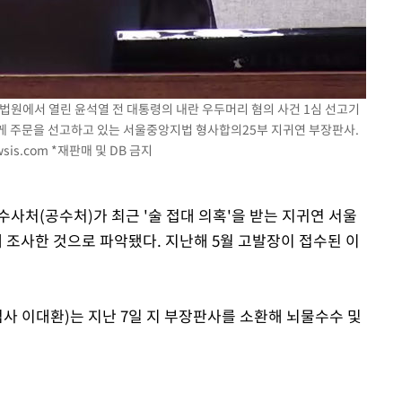
속[다음주
다"
려 죄송"
법원에서 열린 윤석열 전 대통령의 내란 우두머리 혐의 사건 1심 선고기
게 주문을 선고하고 있는 서울중앙지법 형사합의25부 지귀연 부장판사.
sis.com
*재판매 및 DB 금지
사처(공수처)가 최근 '술 접대 의혹'을 받는 지귀연 서울
조사한 것으로 파악됐다. 지난해 5월 고발장이 접수된 이
사 이대환)는 지난 7일 지 부장판사를 소환해 뇌물수수 및