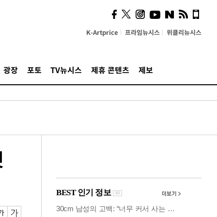
사이 해답 찾았죠"…알을
깨고 나온 '초자아'
K-Artprice
프라임뉴시스
위클리뉴시스
광장
포토
TV뉴시스
제휴 콘텐츠
제보
첫