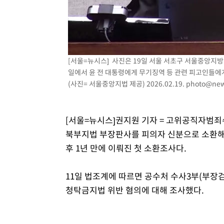
1시간 전 >
여수 오동도 해상서 모터보트 전복…1명 사망·1명 실종
2시간 전 >
극한폭염 한풀 꺾이지만…'낮 최고 35도' 무더위, 열대야 계
날씨]
3시간 전 >
축구협회 "압수수색·성접대 논란 사과…쇄신의 기회로 삼겠
3시간 전 >
[속보]'압수수색·성접대 논란' 축구협회 "실망과 걱정 안겨드
[서울=뉴시스] 사진은 19일 서울 서초구 서울중앙지방
6시간 전 >
'최고 37도' 폭염 지속…강원동해안 최대 150㎜ 비
일에서 윤 전 대통령에게 무기징역 등 관련 피고인들에
8시간 전 >
[속보]뉴욕증시 상승 마감…S&P 0.6% 나스닥 1.3%↑
(사진= 서울중앙지법 제공) 2026.02.19.
photo@new
[서울=뉴시스]권지원 기자 = 고위공직자범죄수
북부지법 부장판사를 피의자 신분으로 소환해 
후 1년 만에 이뤄진 첫 소환조사다.
11일 법조계에 따르면 공수처 수사3부(부장검
청탁금지법 위반 혐의에 대해 조사했다.