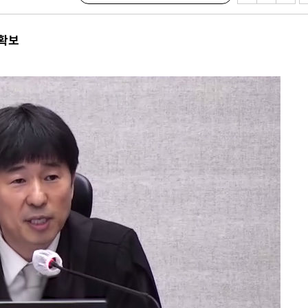
 확보
·서미화·
1위… 정
鄭
위해 뛸
승리
내일날씨]
 원해 아
보