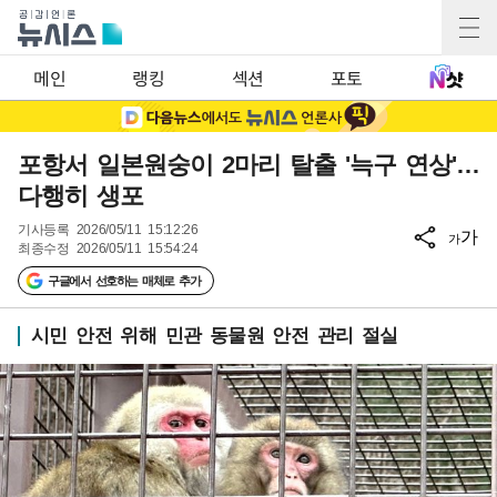
메인
랭킹
섹션
포토
포항서 일본원숭이 2마리 탈출 '늑구 연상'…
다행히 생포
기사등록
2026/05/11 15:12:26
가
가
최종수정
2026/05/11 15:54:24
구글에서 선호하는 매체로 추가
시민 안전 위해 민관 동물원 안전 관리 절실