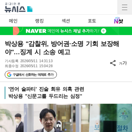
메인
랭킹
섹션
포토
박상용 "감찰위, 방어권·소명 기회 보장해
야"…징계 시 소송 예고
기사등록
2026/05/11 14:31:13
가
가
최종수정
2026/05/11 15:04:28
구글에서 선호하는 매체로 추가
'연어 술파티' 진술 회유 의혹 관련
박상용 "신문고를 두드리는 심정"