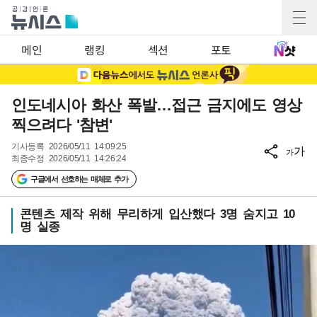
메인
랭킹
섹션
포토
인도네시아 화산 폭발…접근 금지에도 영상
찍으려다 '참변'
기사등록
2026/05/11 14:09:25
가
가
최종수정
2026/05/11 14:26:24
구글에서 선호하는 매체로 추가
콘텐츠 제작 위해 무리하게 입산했다 3명 숨지고 10
명 실종