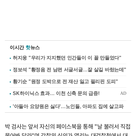
이시간
핫
뉴스
허지웅 "우리가 지지했던 인간들이 이 꼴 만들었다"
정보석 "황정음 전 남편 서글서글…잘 살길 바랐는데"
황기순 "원정 도박으로 전 재산 잃고 필리핀 도피"
'아들아 요양원은 싫다'…노인들, 아파도 집에 살고파
박 검사는 앞서 자신의 페이스북을 통해 "날 불러서 직접
물어봐 달라"며 감찰위 심의가 열리는 대검찰청에서 대