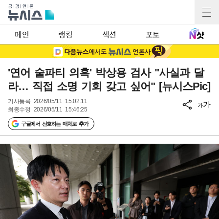
메인
랭킹
섹션
포토
'연어 술파티 의혹' 박상용 검사 "사실과 달
라… 직접 소명 기회 갖고 싶어" [뉴시스Pic]
기사등록
2026/05/11 15:02:11
가
가
최종수정
2026/05/11 15:46:25
구글에서 선호하는 매체로 추가