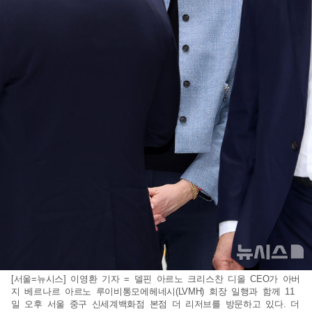
[서울=뉴시스] 이영환 기자 = 델핀 아르노 크리스찬 디올 CEO가 아버
지 베르나르 아르노 루이비통모에헤네시(LVMH) 회장 일행과 함께 11
일 오후 서울 중구 신세계백화점 본점 더 리저브를 방문하고 있다. 더