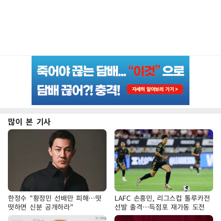
많이 본 기사
한정수 "황정민 선배만 피해…떳
LAFC 손흥민, 리그스컵 톨루카전
떳하면 신분 공개하라"
선발 출격…득점포 재가동 도전