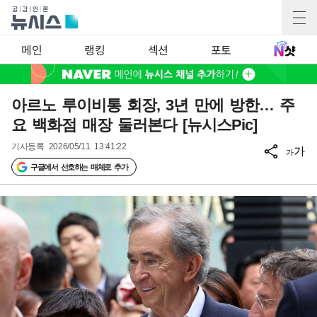
메인
랭킹
섹션
포토
아르노 루이비통 회장, 3년 만에 방한… 주
요 백화점 매장 둘러본다 [뉴시스Pic]
기사등록
2026/05/11 13:41:22
가
가
구글에서 선호하는 매체로 추가