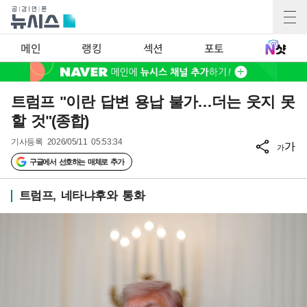
메인
랭킹
섹션
포토
트럼프 "이란 답변 용납 불가…더는 웃지 못
할 것"(종합)
기사등록
2026/05/11 05:53:34
가
가
구글에서 선호하는 매체로 추가
트럼프, 네타냐후와 통화