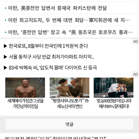
이란, 美종전안 답변서 중재국 파키스탄에 전달
이란 최고지도자, 두 번째 대면 회담…軍지휘관에 새 지침 하달
이란, '종전안 답변' 장고 속 "美 동조국은 호르무즈 통과 불가"(종합)
댓글