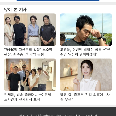
많이 본 기사
''9440억 재산분할 앞둔' 노소영
고영욱, 이번엔 박하선 공격…"류
관장, 최수종 옆 깜짝 근황
수영 열심히 일해야겠네"
김제동, 방송 뜸하더니…이문세·
하영 측, 증조부 친일 의혹에 "사
노사연과 전시회서 포착
실 무근"
회사소개
제휴/컨텐츠 판매
약관·정책
고충처리