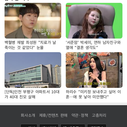
백혈병 재발 최성원 "치료가 날
'서준맘' 박세미, 연하 남자친구와
죽이는 것 같았다" 눈물
열애 "결혼 생각도"
[단독]인천 부평구 아파트서 10대
하리수 "미키정 보내주고 싶어 이
가 40대 친모 살해
혼…애 못 낳아 미안했다"
회사소개
제휴/컨텐츠 판매
약관·정책
고충처리