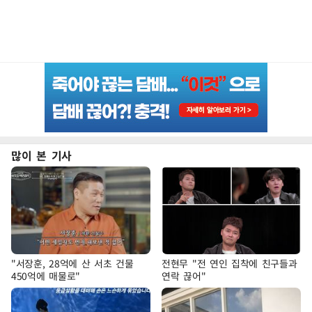
많이 본 기사
"서장훈, 28억에 산 서초 건물
전현무 "전 연인 집착에 친구들과
450억에 매물로"
연락 끊어"