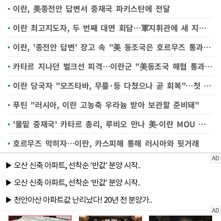
이란, 美종전안 답변서 중재국 파키스탄에 전달
이란 최고지도자, 두 번째 대면 회담…軍지휘관에 새 지침 하달
이란, '종전안 답변' 장고 속 "美 동조국은 호르무즈 통과 불가"(종합)
카타르 지나던 벌크선 피격…이란군 "美동조국 해협 통과못해"
이란 당국자 "모즈타바, 무릎·등 다쳤으나 곧 회복"…첫 상세설명
푸틴 "러시아, 이란 고농축 우라늄 받아 보관할 준비돼"
'물밑 중재국' 카타르 총리, 루비오 만나 美-이란 MOU 상황 논의
호르무즈 막히자…이란, 카스피해 통해 러시아와 뒷거래