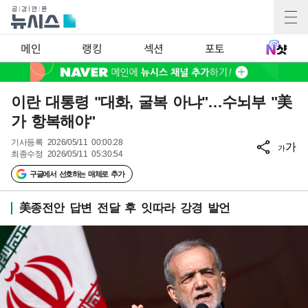
메인
랭킹
섹션
포토
이란 대통령 "대화, 굴복 아냐"…수뇌부 "美
가 항복해야"
기사등록
2026/05/11 00:00:28
가
가
최종수정
2026/05/11 05:30:54
구글에서 선호하는 매체로 추가
美종전안 답변 전달 후 잇따라 강경 발언