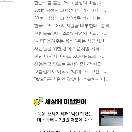
옥상 '쓰레기 테러' 범인 잡았는
데…과태료 3만원 처분에 숙박업
주 허탈