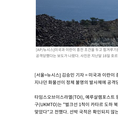
-8358초 전 >
민주 콩고 에볼라환자 4천명 돌파, 4053명 발생 1850명 
-7608초 전 >
[속보]'300억원대 사기 혐의' 차가원 대표 구속 송치
-6802초 전 >
"미 전국적 살모네라 식중독 원인은 멕시코산 할라피뇨"-- 
-5315초 전 >
[속보]경찰·노동부, HL만도 평택사업장 끼임 사망 관련 
-5196초 전 >
[속보]합수본, '투표율 허위 입력' 중앙·서울·경기도 선관위
압수수색
-4951초 전 >
[속보]원·달러 환율, 오전 9시 1423.8원
[AP/뉴시스]미국과 이란이 종전 조건을 두고 힘겨루기
공격당했다는 보도가 나왔다. 사진은 지난달 18일 호르무즈
[서울=뉴시스] 김승민 기자 = 미국과 이란이
지나던 화물선이 정체 불명의 발사체에 공격
타임스오브이스라엘(TOI), 예루살렘포스트
구(UKMTO)는 "벌크선 1척이 카타르 도하 
맞았다"고 전했다. 선박 국적은 확인되지 않는