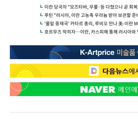
이란 당국자 "모즈타바, 무릎·등 다쳤으나 곧 회
푸틴 "러시아, 이란 고농축 우라늄 받아 보관할 준
'물밑 중재국' 카타르 총리, 루비오 만나 美-이란 
호르무즈 막히자…이란, 카스피해 통해 러시아와