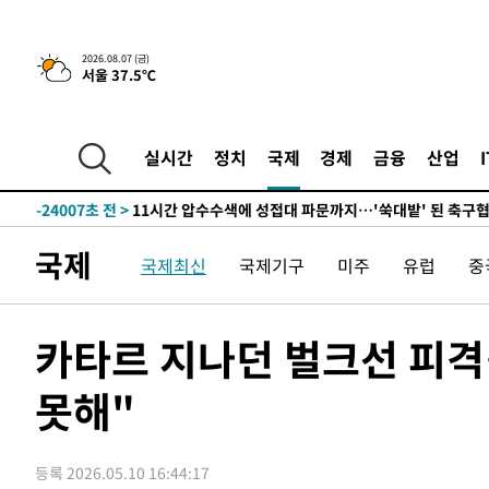
-28251초 전 >
[속보]코스닥, 2.86포인트(0.36%) 내린 798.81마감
-28204초 전 >
[속보]코스피, 6200선 약보합…0.60% 내린 6258.77에
2026.08.07 (금)
서울 37.5℃
-28184초 전 >
[속보]원·달러 환율, 7.7원 내린 1416.1원 마감
-28073초 전 >
[속보] 노원서 40.1도 관측…서울, 2018년 이후 첫 40도
-25163초 전 >
[속보]종합특검, '계엄 수용공간 확보' 신용해 前교정본
실시간
정치
국제
경제
금융
산업
-24036초 전 >
외신들도 주목한 韓축구 파문…"국민적 공분에 수사 재개
-24007초 전 >
11시간 압수수색에 성접대 파문까지…'쑥대밭' 된 축구
-23029초 전 >
[속보]규제합리화위원회 부위원장에 김태유 서울대 공대
국제
국제최신
국제기구
미주
유럽
중
병태 후임
-19387초 전 >
[속보]국힘 윤리위, '돌려차기 발언' 진종오·서범수 징계
-14712초 전 >
[속보] 7월 중국 수출 23.9%↑ 수입 27.5%↑…무역총
25.3%↑
-11872초 전 >
[속보]'채상병 순직 책임' 임성근, 항소심도 징역 3년
카타르 지나던 벌크선 피격
-11738초 전 >
[속보]종합특검, '관저이전 봐주기 감사' 유병호 구속기소
못해"
-8338초 전 >
민주 콩고 에볼라환자 4천명 돌파, 4053명 발생 1850명 
-7588초 전 >
[속보]'300억원대 사기 혐의' 차가원 대표 구속 송치
-6782초 전 >
"미 전국적 살모네라 식중독 원인은 멕시코산 할라피뇨"-- 
등록 2026.05.10 16:44:17
-5295초 전 >
[속보]경찰·노동부, HL만도 평택사업장 끼임 사망 관련 