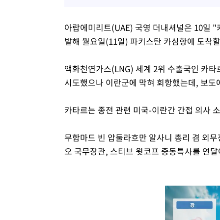
아랍에미리트(UAE) 국영 더내셔널은 10일 
발해 월요일(11일) 파키스탄 카심항에 도착할
액화천연가스(LNG) 세계 2위 수출국인 카타
시도했으나 이란군에 막혀 회항했는데, 보도에
카타르는 종전 관련 미국-이란간 간접 의사 
무함마드 빈 압둘라흐만 알사니 총리 겸 외무장
오 국무장관, 스티브 윗코프 중동특사를 연달