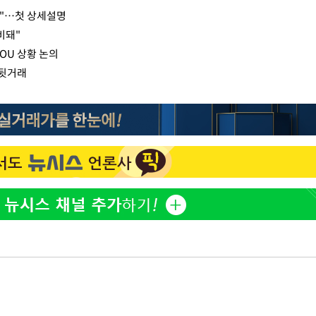
복"…첫 상세설명
비돼"
MOU 상황 논의
 뒷거래