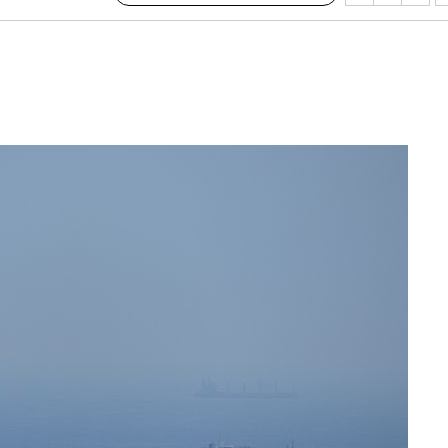
 등 9곳
단
무'
 마쳐
부장 기소
"
협회
 교수…이
 절차 개시
액