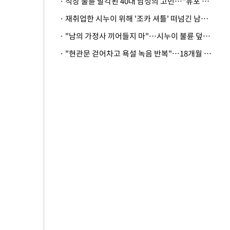
· 직장 불륜 발각된 40대 남성의 고민…"유포 동료 명예훼손·협박죄 고소 가능할까"
· 재취업한 시누이 위해 '조카 셔틀' 떠넘긴 남편…아내 "난 못한다"
· "남의 가정사 끼어들지 마"…시누이 불륜 덮으려는 남편에 억울한 아내
· "현관문 걷어차고 욕설 녹음 반복"…18개월 아기 키우는 집 뒤흔든 '앞집의 비극'