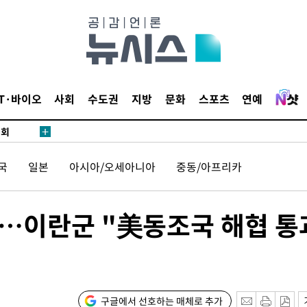
 마쳐
부장 기소
IT·바이오
사회
수도권
지방
문화
스포츠
연예
"
협회
 교수…이
국
일본
아시아/오세아니아
중동/아프리카
 절차 개시
액
…이란군 "美동조국 해협 통
사망
CDC
구글에서 선호하는 매체로 추가
압수수색