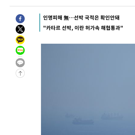
-5176초 전 >
[속보]합수본, '투표율 허위 입력' 중앙·서울·경기도 선관위
압수수색
-4931초 전 >
[속보]원·달러 환율, 오전 9시 1423.8원
인명피해 無…선박 국적은 확인안돼
-29284초 전 >
여자배구 이재영·이다영 자매, 아제르바이잔 투란VC 입
"카타르 선박, 이란 허가속 해협통과"
-28537초 전 >
외국인 심판 성 접대 7경기 들여다보니…한국 축구 '5승 2
-28271초 전 >
[속보]코스닥, 2.86포인트(0.36%) 내린 798.81마감
-28224초 전 >
[속보]코스피, 6200선 약보합…0.60% 내린 6258.77에
-28204초 전 >
[속보]원·달러 환율, 7.7원 내린 1416.1원 마감
-28093초 전 >
[속보] 노원서 40.1도 관측…서울, 2018년 이후 첫 40도
-25183초 전 >
[속보]종합특검, '계엄 수용공간 확보' 신용해 前교정본
-24056초 전 >
외신들도 주목한 韓축구 파문…"국민적 공분에 수사 재개
-24027초 전 >
11시간 압수수색에 성접대 파문까지…'쑥대밭' 된 축구
-23049초 전 >
[속보]규제합리화위원회 부위원장에 김태유 서울대 공대
병태 후임
-19407초 전 >
[속보]국힘 윤리위, '돌려차기 발언' 진종오·서범수 징계
-14732초 전 >
[속보] 7월 중국 수출 23.9%↑ 수입 27.5%↑…무역총
25.3%↑
-11892초 전 >
[속보]'채상병 순직 책임' 임성근, 항소심도 징역 3년
-11758초 전 >
[속보]종합특검, '관저이전 봐주기 감사' 유병호 구속기소