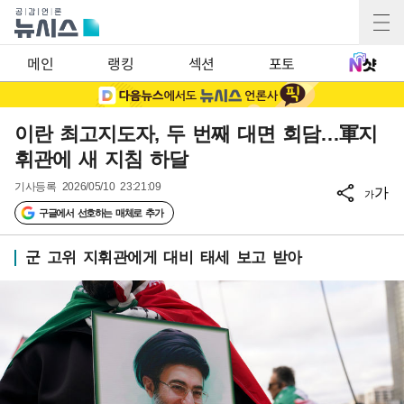
메인
랭킹
섹션
포토
이란 최고지도자, 두 번째 대면 회담…軍지
휘관에 새 지침 하달
기사등록
2026/05/10 23:21:09
가
가
구글에서 선호하는 매체로 추가
군 고위 지휘관에게 대비 태세 보고 받아