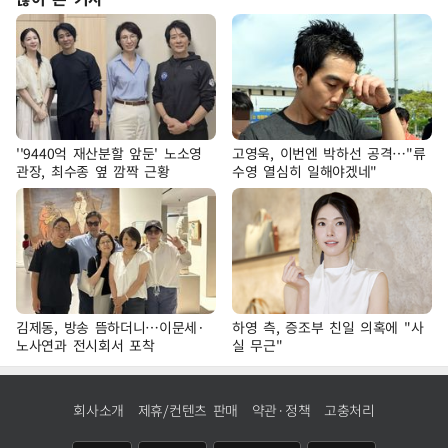
''9440억 재산분할 앞둔' 노소영
고영욱, 이번엔 박하선 공격…"류
관장, 최수종 옆 깜짝 근황
수영 열심히 일해야겠네"
김제동, 방송 뜸하더니…이문세·
하영 측, 증조부 친일 의혹에 "사
노사연과 전시회서 포착
실 무근"
회사소개
제휴/컨텐츠 판매
약관·정책
고충처리