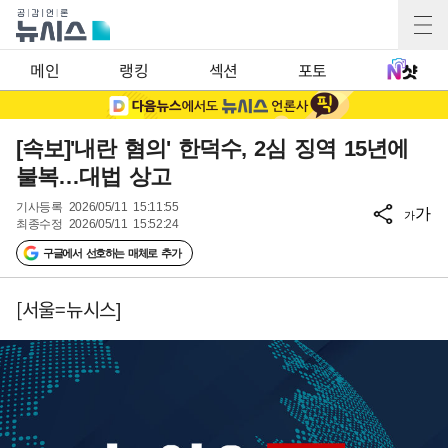
메인
랭킹
섹션
포토
[속보]'내란 혐의' 한덕수, 2심 징역 15년에
불복…대법 상고
기사등록
2026/05/11 15:11:55
가
가
최종수정
2026/05/11 15:52:24
구글에서 선호하는 매체로 추가
[서울=뉴시스]