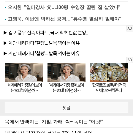
오지헌 "일타강사 父…100평 수영장 딸린 집 살았다"
고영욱, 이번엔 박하선 공격…"류수영 열심히 일해야"
댓글