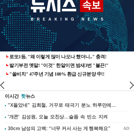
이시간
핫
뉴스
"X돌았네" 김희철, 거꾸로 태극기 분노 하루만에…
'개콘' 김성원, 오늘 모친상…슬픔 속 빈소 지켜