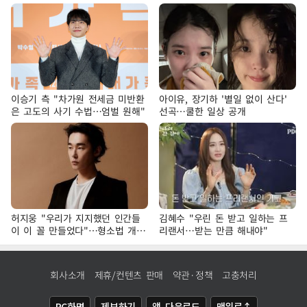
이승기 측 "차가원 전세금 미반환
아이유, 장기하 '별일 없이 산다'
은 고도의 사기 수법…엄벌 원해"
선곡…쿨한 일상 공개
허지웅 "우리가 지지했던 인간들
김혜수 "우린 돈 받고 일하는 프
이 이 꼴 만들었다"…형소법 개정
리랜서…받는 만큼 해내야"
에 격한 반응
회사소개
제휴/컨텐츠 판매
약관·정책
고충처리
PC화면
제보하기
앱 다운로드
맨위로↑