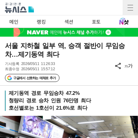
메인
랭킹
섹션
포토
서울 지하철 일부 역, 승객 절반이 무임승
차…제기동역 최다
기사등록
2026/05/11 11:26:33
가
가
최종수정
2026/05/11 15:57:12
구글에서 선호하는 매체로 추가
제기동역 경로 무임승차 47.2%
청량리 경로 승차 인원 76만명 최다
호선별로는 1호선이 21.6%로 최다