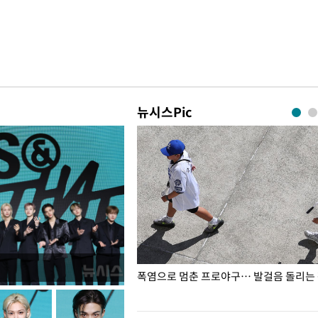
뉴시스Pic
전남광주… 열화상 카메라에 담긴
폭염으로 멈춘 프로야구… 발걸음 돌리는