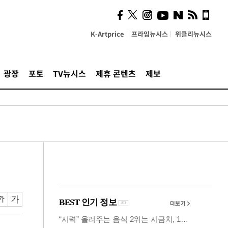
시, 스마트폰 액세서리에
NFC 더했다
K-Artprice
프라임뉴시스
위클리뉴시스
광장
포토
TV뉴시스
제휴 콘텐츠
제보