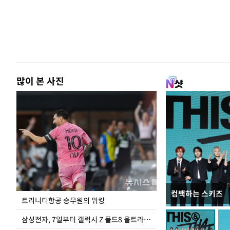
많이 본 사진
컴백하는 스키즈
입추 하루 앞둔 
트리니티항공 승무원의 워킹
폭염
삼성전자, 7일부터 갤럭시 Z 폴드8 울트라·폴드8·플립8 출시