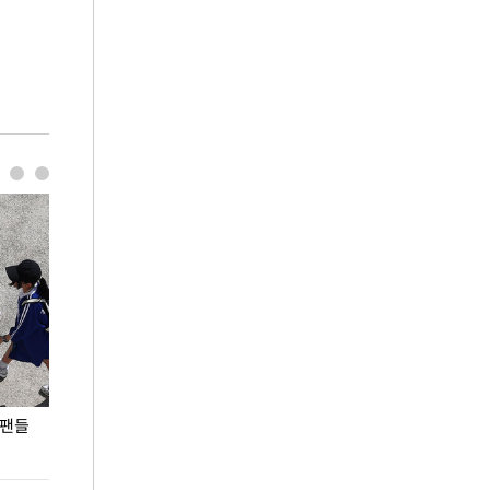
 팬들
이 대통령, '청년 대책 속도 높여야…폭염 문제도
입추 코앞인데 전
총력 대응'