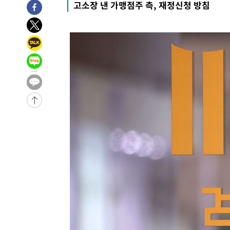
고소장 낸 가맹점주 측, 재정신청 방침
례 큰 폭발음
-14648초 전 >
[속보]美, 폴리실리콘 수입 규제…파생제품 15% 관세, 1
발효
-12799초 전 >
[속보]트럼프, 美 원정출산 금지 행정명령 서명
-10499초 전 >
[속보] 뉴욕증시, 일제 하락 마감…나스닥 0.06%↓
-31697초 전 >
[속보]'채상병 순직 책임' 임성근, 항소심도 징역 3년
-31563초 전 >
[속보]종합특검, '관저이전 봐주기 감사' 유병호 구속기소
-28163초 전 >
민주 콩고 에볼라환자 4천명 돌파, 4053명 발생 1850명
-27413초 전 >
[속보]'300억원대 사기 혐의' 차가원 대표 구속 송치
-26607초 전 >
"미 전국적 살모네라 식중독 원인은 멕시코산 할라피뇨"--
-25120초 전 >
[속보]경찰·노동부, HL만도 평택사업장 끼임 사망 관련
-25001초 전 >
[속보]합수본, '투표율 허위 입력' 중앙·서울·경기도 선관
압수수색
-24756초 전 >
[속보]원·달러 환율, 오전 9시 1423.8원
-24552초 전 >
[속보]삼성전자·SK하이닉스 동반 강보합…1%대 상승 
-24538초 전 >
[속보]코스닥, 5.95포인트(0.74%) 상승한 807.62개장
-24506초 전 >
[속보]코스피, 6300선 재탈환…1.09% 오른 6365.07 
-21671초 전 >
시리아 다마스쿠스 교외에서 미니버스 폭발.. 14명 부상, 
태
-20969초 전 >
입추에도 극한더위…서울 낮 39도 '폭염중대경보'