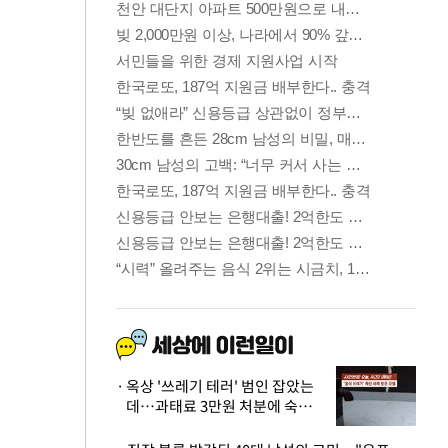
옥상 '쓰레기 테러' 범인 잡았는
데…과태료 3만원 처분에 숙박업
주 허탈