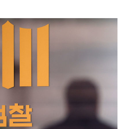
20일 후
 사망
 CDC
 압수수색
위 등 9곳
출발
개장
3명은 중