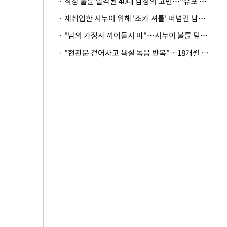
· 직장 불륜 발각된 40대 남성의 고민…"유포 동료 명예훼손·협박죄 고소 가능할까"
· 재취업한 시누이 위해 '조카 셔틀' 떠넘긴 남편…아내 "난 못한다"
· "남의 가정사 끼어들지 마"…시누이 불륜 덮으려는 남편에 억울한 아내
· "현관문 걷어차고 욕설 녹음 반복"…18개월 아기 키우는 집 뒤흔든 '앞집의 비극'