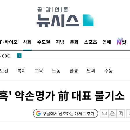
 사망
IT·바이오
사회
수도권
지방
문화
스포츠
연예
 CDC
 압수수색
/보건
복지
교육
노동
환경
날씨
수능
위 등 9곳
출발
의혹' 약손명가 前 대표 불기소
개장
3명은 중
구글에서 선호하는 매체로 추가
에서 두차