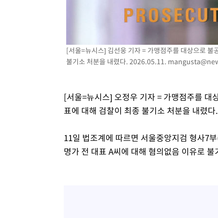
-15933초 전 >
이란, 호르무즈서 "적국 목표물들"과 대치로 남부 케슘섬
례 큰 폭발음
-14648초 전 >
[속보]美, 폴리실리콘 수입 규제…파생제품 15% 관세, 1
발효
-12799초 전 >
[속보]트럼프, 美 원정출산 금지 행정명령 서명
[서울=뉴시스] 김선웅 기자 = 가맹점주를 대상으로 불
-10499초 전 >
[속보] 뉴욕증시, 일제 하락 마감…나스닥 0.06%↓
불기소 처분을 내렸다. 2026.05.11.
mangusta@new
[서울=뉴시스] 오정우 기자 = 가맹점주를 대
표에 대해 검찰이 최종 불기소 처분을 내렸다.
11일 법조계에 따르면 서울중앙지검 형사7부(
명가 전 대표 A씨에 대해 혐의없음 이유로 불