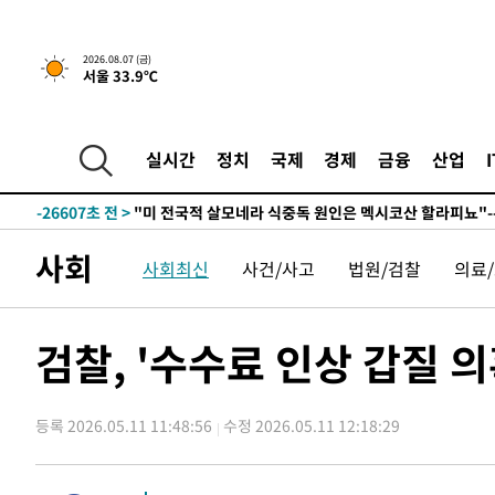
-10499초 전 >
[속보] 뉴욕증시, 일제 하락 마감…나스닥 0.06%↓
2026.08.07 (금)
서울 33.9℃
-31697초 전 >
[속보]'채상병 순직 책임' 임성근, 항소심도 징역 3년
-31563초 전 >
[속보]종합특검, '관저이전 봐주기 감사' 유병호 구속기소
-28163초 전 >
민주 콩고 에볼라환자 4천명 돌파, 4053명 발생 1850명
실시간
정치
국제
경제
금융
산업
-27413초 전 >
[속보]'300억원대 사기 혐의' 차가원 대표 구속 송치
-26607초 전 >
"미 전국적 살모네라 식중독 원인은 멕시코산 할라피뇨"--
-25120초 전 >
[속보]경찰·노동부, HL만도 평택사업장 끼임 사망 관련
사회
사회최신
사건/사고
법원/검찰
의료
-25001초 전 >
[속보]합수본, '투표율 허위 입력' 중앙·서울·경기도 선관
압수수색
-24756초 전 >
[속보]원·달러 환율, 오전 9시 1423.8원
-24552초 전 >
[속보]삼성전자·SK하이닉스 동반 강보합…1%대 상승 
검찰, '수수료 인상 갑질 
-24538초 전 >
[속보]코스닥, 5.95포인트(0.74%) 상승한 807.62개장
-24506초 전 >
[속보]코스피, 6300선 재탈환…1.09% 오른 6365.07 
등록 2026.05.11 11:48:56
수정 2026.05.11 12:18:29
-21671초 전 >
시리아 다마스쿠스 교외에서 미니버스 폭발.. 14명 부상, 
태
-20969초 전 >
입추에도 극한더위…서울 낮 39도 '폭염중대경보'
-15933초 전 >
이란, 호르무즈서 "적국 목표물들"과 대치로 남부 케슘섬