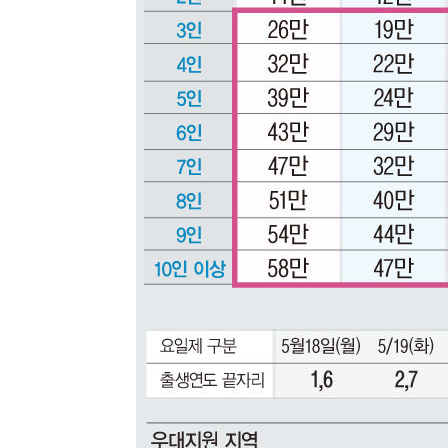
씨]
1시간 전 >
축구협회 "압수수색·성접대 논란 사과…쇄신의 기회로 삼겠
1시간 전 >
[속보]'압수수색·성접대 논란' 축구협회 "실망과 걱정 안겨드
5시간 전 >
'최고 37도' 폭염 지속…강원동해안 최대 150㎜ 비
6시간 전 >
[속보]뉴욕증시 상승 마감…S&P 0.6% 나스닥 1.3%↑