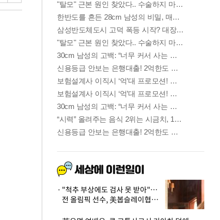
"척추 부상에도 검사 못 받아"…
전 올림픽 선수, 美봅슬레이협회
상대 소송