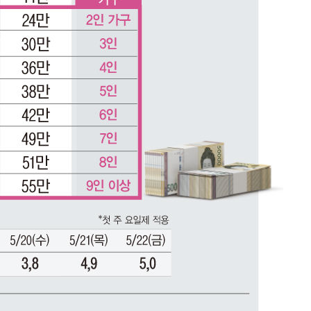
다"
려 죄송"