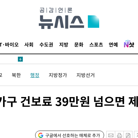
鄭
위해 뛸
승리
내일날씨]
 원해 아
IT·바이오
사회
수도권
지방
문화
스포츠
연예
보
교
북한
행정
지방정가
지방선거
가구 건보료 39만원 넘으면 
[다음주 날
다"
려 죄송"
구글에서 선호하는 매체로 추가