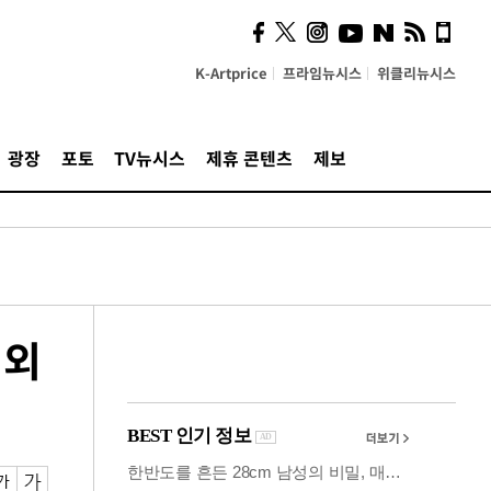
사이 해답 찾았죠"…알을
깨고 나온 '초자아'
K-Artprice
프라임뉴시스
위클리뉴시스
광장
포토
TV뉴시스
제휴 콘텐츠
제보
제외