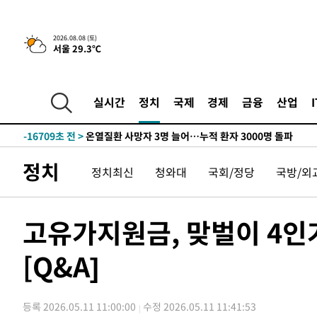
청래 44.56%
-25445초 전 >
[속보]與 대표 경선 제주·인천 당원투표…金 47.75%·
42.08%·宋 10.17%
-24979초 전 >
이강인 "아틀레티코 이적 기뻐…등번호 7번 의미보단 팀 
2026.08.08 (토)
것"
서울 29.3℃
-24914초 전 >
[속보]與 당대표 경선, 제주·인천 권리당원 투표 김민석 
-18688초 전 >
낮 최고 35도 '무더위'…동해안 시간당 30㎜ '강한 비'[
-17958초 전 >
[속보]이강인 "감독님이 원하는 마음 느꼈고, 많은 트로피
실시간
정치
국제
경제
금융
산업
틀레티코 이적"
-17740초 전 >
수도권 40도 육박 '펄펄'…동해안 일부 지역엔 호의주의
-16709초 전 >
온열질환 사망자 3명 늘어…누적 환자 3000명 돌파
-10654초 전 >
강릉에 시간당 81.4㎜ 물폭탄…도로 잠기고 담벼락 붕괴
정치
-6761초 전 >
백운산서 80년근 천종산삼 9뿌리 발견…감정가 1.3억원
정치최신
청와대
국회/정당
국방/외
-4471초 전 >
선재도서 해루질 나섰다 실종 60대, 닷새 만에 숨진 채 발견
-2005초 전 >
남자 농구, 나고야 아시안게임서 '홈팀' 일본과 한일전
고유가지원금, 맞벌이 4인
-1381초 전 >
여수 오동도 해상서 모터보트 전복…1명 사망·1명 실종
39분 전 >
극한폭염 한풀 꺾이지만…'낮 최고 35도' 무더위, 열대야 계속
[Q&A]
씨]
1시간 전 >
축구협회 "압수수색·성접대 논란 사과…쇄신의 기회로 삼겠
1시간 전 >
[속보]'압수수색·성접대 논란' 축구협회 "실망과 걱정 안겨드
등록 2026.05.11 11:00:00
수정 2026.05.11 11:41:53
5시간 전 >
'최고 37도' 폭염 지속…강원동해안 최대 150㎜ 비