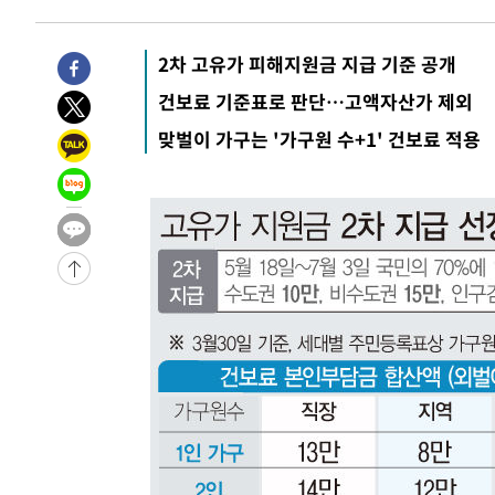
6시간 전 >
[속보]뉴욕증시 상승 마감…S&P 0.6% 나스닥 1.3%↑
-26230초 전 >
[속보]與최고위원 제주·인천 순회경선…박선원·최민희
2차 고유가 피해지원금 지급 기준 공개
한민수·김용 순
-26183초 전 >
[속보]김민석, 與 전대 당원투표 누적 득표율 45.42%로 
건보료 기준표로 판단…고액자산가 제외
청래 44.56%
-25465초 전 >
[속보]與 대표 경선 제주·인천 당원투표…金 47.75%·
맞벌이 가구는 '가구원 수+1' 건보료 적용
42.08%·宋 10.17%
-24999초 전 >
이강인 "아틀레티코 이적 기뻐…등번호 7번 의미보단 팀 
것"
-24934초 전 >
[속보]與 당대표 경선, 제주·인천 권리당원 투표 김민석 
-18708초 전 >
낮 최고 35도 '무더위'…동해안 시간당 30㎜ '강한 비'[
-17978초 전 >
[속보]이강인 "감독님이 원하는 마음 느꼈고, 많은 트로피
틀레티코 이적"
-17760초 전 >
수도권 40도 육박 '펄펄'…동해안 일부 지역엔 호의주의
-16729초 전 >
온열질환 사망자 3명 늘어…누적 환자 3000명 돌파
-10674초 전 >
강릉에 시간당 81.4㎜ 물폭탄…도로 잠기고 담벼락 붕괴
-6781초 전 >
백운산서 80년근 천종산삼 9뿌리 발견…감정가 1.3억원
-4491초 전 >
선재도서 해루질 나섰다 실종 60대, 닷새 만에 숨진 채 발견
-2025초 전 >
남자 농구, 나고야 아시안게임서 '홈팀' 일본과 한일전
-1401초 전 >
여수 오동도 해상서 모터보트 전복…1명 사망·1명 실종
39분 전 >
극한폭염 한풀 꺾이지만…'낮 최고 35도' 무더위, 열대야 계속