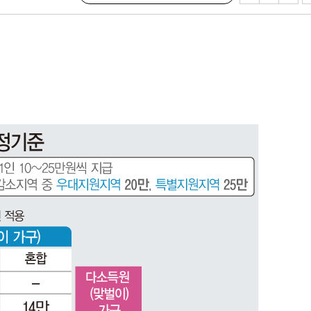
·서미화·
1위… 정
鄭
위해 뛸
승리
내일날씨]
 원해 아
보
[다음주 날