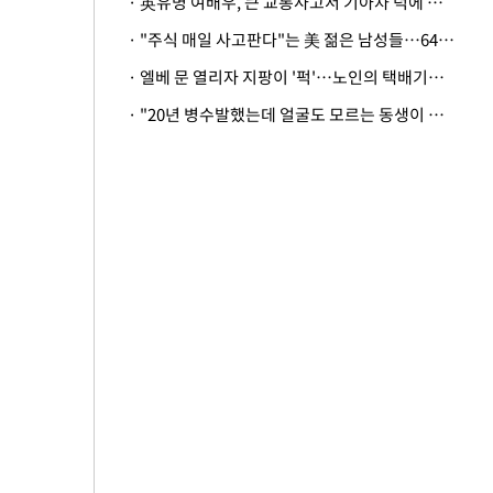
· 英유명 여배우, 큰 교통사고서 기아차 덕에 살았다
· "주식 매일 사고판다"는 美 젊은 남성들…64%가 "나는 인생의 패배자“
· 엘베 문 열리자 지팡이 '퍽'…노인의 택배기사 폭행 이유
· "20년 병수발했는데 얼굴도 모르는 동생이 유산 절반을"…배다른 형제 상속권 있을까