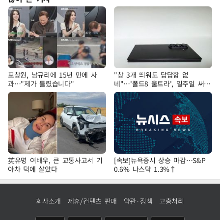
표창원, 남규리에 15년 만에 사
"창 3개 띄워도 답답함 없
과…"제가 틀렸습니다"
네"…'폴드8 울트라', 일주일 써보
니
英유명 여배우, 큰 교통사고서 기
[속보]뉴욕증시 상승 마감…S&P
아차 덕에 살았다
0.6% 나스닥 1.3%↑
회사소개
제휴/컨텐츠 판매
약관·정책
고충처리