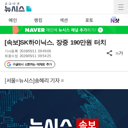
메인
랭킹
섹션
포토
[속보]SK하이닉스, 장중 190만원 터치
기사등록
2026/05/11 09:49:06
가
가
최종수정
2026/05/11 09:54:25
구글에서 선호하는 매체로 추가
[서울=뉴시스]송혜리 기자 =