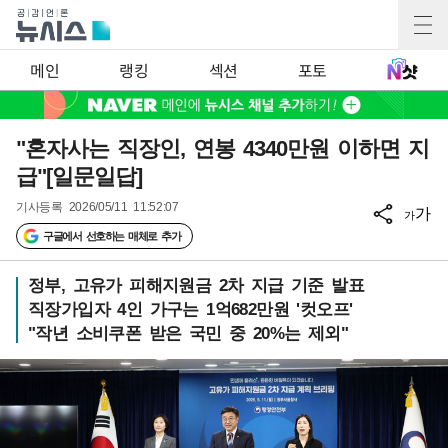
메인
랭킹
섹션
포토
"혼자사는 직장인, 연봉 4340만원 이하면 지
급"[일문일답]
기사등록
2026/05/11 11:52:07
가
가
구글에서 선호하는 매체로 추가
정부, 고유가 피해지원금 2차 지급 기준 발표
직장가입자 4인 가구는 1억682만원 '컷오프'
"작년 소비쿠폰 받은 국민 중 20%는 제외"