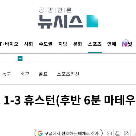
 절차 개시
액
IT·바이오
사회
수도권
지방
문화
스포츠
연예
 사망
농구
배구
골프
스포츠최신
 CDC
 압수수색
 1-3 휴스턴(후반 6분 마테
위 등 9곳
출발
구글에서 선호하는 매체로 추가
개장