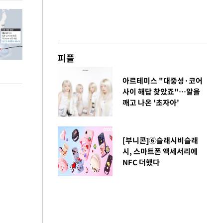
피플
아르테미스 "대중성·코어
사이 해답 찾았죠"…알을
깨고 나온 '초자아'
[부니콘]⑥슬래시비슬래
시, 스마트폰 액세서리에
NFC 더했다