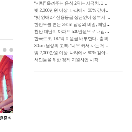
 결혼식
폭염으로 멈춘 프로야구… 발걸음 돌리는 팬들
이 대통령, '청
총력 대응'