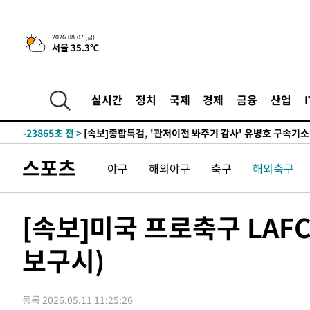
2026.08.07 (금)
서울 35.3℃
-2801초 전 >
[속보] 뉴욕증시, 일제 하락 마감…나스닥 0.06%↓
-31514초 전 >
[속보]국힘 윤리위, '돌려차기 발언' 진종오·서범수 징계
-26839초 전 >
[속보] 7월 중국 수출 23.9%↑ 수입 27.5%↑…무역총
실시간
정치
국제
경제
금융
산업
25.3%↑
-23999초 전 >
[속보]'채상병 순직 책임' 임성근, 항소심도 징역 3년
-23865초 전 >
[속보]종합특검, '관저이전 봐주기 감사' 유병호 구속기소
-20465초 전 >
민주 콩고 에볼라환자 4천명 돌파, 4053명 발생 1850명
스포츠
야구
해외야구
축구
해외축구
-19715초 전 >
[속보]'300억원대 사기 혐의' 차가원 대표 구속 송치
-18909초 전 >
"미 전국적 살모네라 식중독 원인은 멕시코산 할라피뇨"--
-17422초 전 >
[속보]경찰·노동부, HL만도 평택사업장 끼임 사망 관련
[속보]미국 프로축구 LAFC
-17303초 전 >
[속보]합수본, '투표율 허위 입력' 중앙·서울·경기도 선관
압수수색
보구시)
-17058초 전 >
[속보]원·달러 환율, 오전 9시 1423.8원
-16854초 전 >
[속보]삼성전자·SK하이닉스 동반 강보합…1%대 상승 
-16840초 전 >
[속보]코스닥, 5.95포인트(0.74%) 상승한 807.62개장
등록 2026.05.11 11:25:26
-16808초 전 >
[속보]코스피, 6300선 재탈환…1.09% 오른 6365.07 