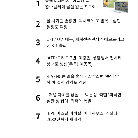
 직
봄엔 미세먼지·여름엔 폭
1
1
신
염…날씨에 몸살 앓는 프로야
구, 돔구장 절실
친구들과 연락 끊어"
잘 나가던 손흥민, 멕시코에 또 발목…살인
2
2
일정도 걱정
건물 450억에 매물
U-17 여자배구, 세계선수권서 푸에르토리코
3
3
에 3-1 승리
 속도내는 K-제약
'AT마드리드 7번' 이강인, 상암벌서 맨시티
4
4
상대로 첫선[주목! 이종목]
걸 몸매'로 만든 러
KIA·NC는 열흘 휴식…갑작스런 '폭염 방
5
5
톡'
학'에 실전 감각도 걱정
용객 제한을" vs
"개념 자체를 상실"…박문성, 축협 '외국인
6
6
"
심판 성 접대' 의혹에 폭발
 폴리실리콘 최저가
'EPL 아스널 이적설' 비니시우스, 레알과
7
7
·수익성 개선 환
2032년까지 재계약