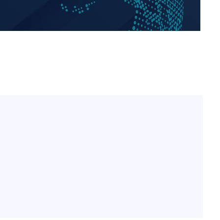
"여군 지원 막힌 UDT 훈련
1
접 해봤습니다"…707 출
출발
女유튜버 '완벽 소화'
전현무 "전 연인 집착에 
2
개장
3명은 중
"서장훈, 28억에 산 서초 
3
로"
에서 두차
"신약 찾자"…정부 과제로
4
0일 후 발
바이오
"46세 맞아?" 바다를 '핫
5
닝…유산소 운동 효과 '톡
"한강수영장, 문신 노출 이
6
"출입 막는 건 명백한 차별
한화큐셀·OCI, 美 수입
7
격제 도입에…"공정 경쟁
영"