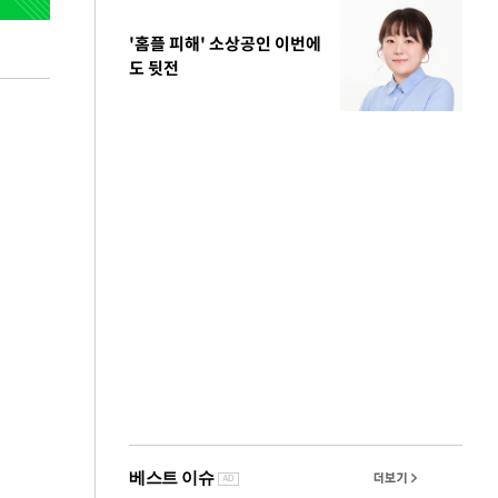
'홈플 피해' 소상공인 이번에
도 뒷전