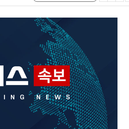
3명은 중
에서 두차
0일 후 발
 절차 개시
액
 사망
 CDC
 압수수색
위 등 9곳