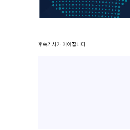
-16854초 전 >
[속보]삼성전자·SK하이닉스 동반 강보합…1%대 상승 
-16840초 전 >
[속보]코스닥, 5.95포인트(0.74%) 상승한 807.62개장
-16808초 전 >
[속보]코스피, 6300선 재탈환…1.09% 오른 6365.07 
-13973초 전 >
시리아 다마스쿠스 교외에서 미니버스 폭발.. 14명 부상, 
태
-13271초 전 >
입추에도 극한더위…서울 낮 39도 '폭염중대경보'
후속기사가 이어집니다
-8235초 전 >
이란, 호르무즈서 "적국 목표물들"과 대치로 남부 케슘섬
례 큰 폭발음
-6950초 전 >
[속보]美, 폴리실리콘 수입 규제…파생제품 15% 관세, 12
효
-5101초 전 >
[속보]트럼프, 美 원정출산 금지 행정명령 서명
-2801초 전 >
[속보] 뉴욕증시, 일제 하락 마감…나스닥 0.06%↓