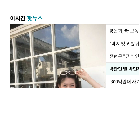
이시간
핫뉴스
방은희, 母 고독
전현무 "전 연
'300억원대 사