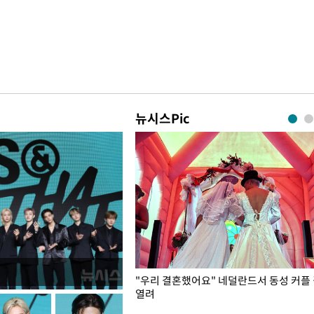
뉴시스Pic
국엔 찜통 더위
"우리 결혼했어요" 네덜란드서 동성 커플
열려