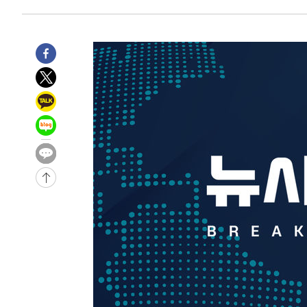
-13973초 전 >
시리아 다마스쿠스 교외에서 미니버스 폭발.. 14명 부상, 
태
-13271초 전 >
입추에도 극한더위…서울 낮 39도 '폭염중대경보'
-8235초 전 >
이란, 호르무즈서 "적국 목표물들"과 대치로 남부 케슘섬
례 큰 폭발음
-6950초 전 >
[속보]美, 폴리실리콘 수입 규제…파생제품 15% 관세, 12
효
-5101초 전 >
[속보]트럼프, 美 원정출산 금지 행정명령 서명
-2801초 전 >
[속보] 뉴욕증시, 일제 하락 마감…나스닥 0.06%↓
-31514초 전 >
[속보]국힘 윤리위, '돌려차기 발언' 진종오·서범수 징계
-26839초 전 >
[속보] 7월 중국 수출 23.9%↑ 수입 27.5%↑…무역총
25.3%↑
-23999초 전 >
[속보]'채상병 순직 책임' 임성근, 항소심도 징역 3년
-23865초 전 >
[속보]종합특검, '관저이전 봐주기 감사' 유병호 구속기소
-20465초 전 >
민주 콩고 에볼라환자 4천명 돌파, 4053명 발생 1850명
-19715초 전 >
[속보]'300억원대 사기 혐의' 차가원 대표 구속 송치
-18909초 전 >
"미 전국적 살모네라 식중독 원인은 멕시코산 할라피뇨"--
-17422초 전 >
[속보]경찰·노동부, HL만도 평택사업장 끼임 사망 관련
-17303초 전 >
[속보]합수본, '투표율 허위 입력' 중앙·서울·경기도 선관
압수수색
-17058초 전 >
[속보]원·달러 환율, 오전 9시 1423.8원