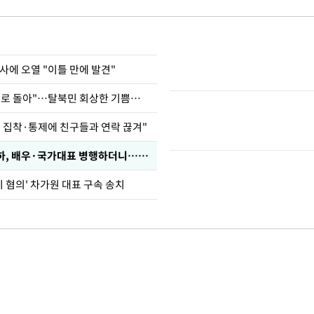
사에 오열 "이틀 만에 발견"
"바지 벗고 앞뒤로 돌아"…탈북민 회상한 기쁨조 검사
인 집착·통제에 친구들과 연락 끊겨"
박찬민 딸 박민하, 배우·국가대표 병행하더니…근황이
기 혐의' 차가원 대표 구속 송치