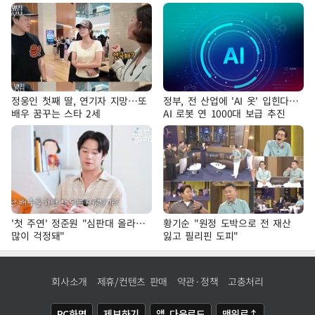
정웅인 첫째 딸, 연기자 지망…또
정부, 전 산업에 'AI 옷' 입힌다…
배우 꿈꾸는 스타 2세
AI 로봇 연 1000대 보급 추진
'첫 주연' 정준원 "심판대 올라…
황기순 "원정 도박으로 전 재산
많이 걱정돼"
잃고 필리핀 도피"
회사소개
제휴/컨텐츠 판매
약관·정책
고충처리
PC화면
제보하기
앱 다운로드
맨위로↑