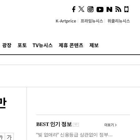
카페사장들 "배달플랫폼 상
생안이 더 절실"
K-Artprice
프라임뉴시스
위클리뉴시스
광장
포토
TV뉴시스
제휴 콘텐츠
제보
만