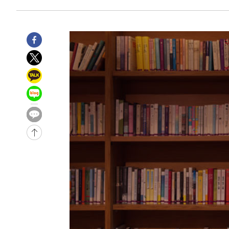
-26203초 전 >
서울 낮 39도 '폭염중대경보'…40도 관측 가능성도
-23565초 전 >
미 워싱턴주 스포캔 시의 통제불능 3개 산불, 방화선 일부
-15738초 전 >
[속보] 호르무즈 해협 이란-오만 협상 기대속 뉴욕증시 혼
우 0.49%↑
-14093초 전 >
[속보] 이란 대통령 "지금 최고지도자와 소통하기가 매우
취임 3년 인터뷰
22분 전 >
[속보] "이란-오만, 호르무즈 해협 통행 항로 합의" 이란 외무