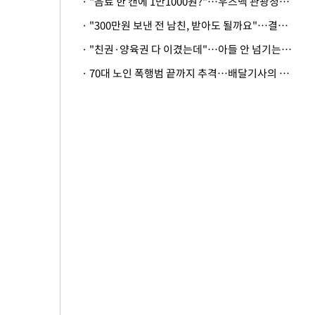
· "음료 한 캔에 1만1000원?"…우즈벡 관광청까지 나섰다, 유튜버 폭로 후폭풍
· "300만원 보낸 전 남친, 받아도 될까요"…결혼 앞둔 예비신부의 뜻밖 고충
· "친권·양육권 다 이겼는데"…아들 안 넘기는 아내에 '강제집행' 가능할까
· 70대 노인 폭행범 끝까지 추격…배달기사의 용기, 추가 피해 막았다