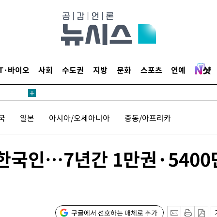
부 대변인
IT·바이오
사회
수도권
지방
문화
스포츠
연예
장
 구축
국
일본
아시아/오세아니아
중동/아프리카
조 마감 다
 어려워"
 한국인…7년간 1만권·5400
부 대변인
장
구글에서 선호하는 매체로 추가