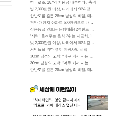
"하마터면"…영업 끝나자마자
'와르르' 카페 테라스 덮친 대리
석 외벽