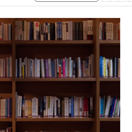
 구축
조 마감 다
 어려워"
부 대변인