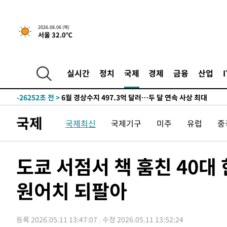
2026.08.06 (목)
22분 전 >
[속보] "이란-오만, 호르무즈 해협 통행 항로 합의" 이란 외무
서울 32.0℃
-31255초 전 >
서울 열대야 15일째 지속…비공식 '초열대야' 30도 넘어
-29822초 전 >
[속보]코스닥, 2.15포인트(0.27%) 내린 797.44 출발
실시간
정치
국제
경제
금융
산업
-29805초 전 >
[속보]코스피, 119.51포인트(1.81%) 내린 6478.75 개
-26252초 전 >
6월 경상수지 497.3억 달러…두 달 연속 사상 최대
-26203초 전 >
서울 낮 39도 '폭염중대경보'…40도 관측 가능성도
-23565초 전 >
미 워싱턴주 스포캔 시의 통제불능 3개 산불, 방화선 일부
국제
국제최신
국제기구
미주
유럽
중
-15738초 전 >
[속보] 호르무즈 해협 이란-오만 협상 기대속 뉴욕증시 혼
우 0.49%↑
-14093초 전 >
[속보] 이란 대통령 "지금 최고지도자와 소통하기가 매우
취임 3년 인터뷰
도쿄 서점서 책 훔친 40대
22분 전 >
[속보] "이란-오만, 호르무즈 해협 통행 항로 합의" 이란 외무
-31255초 전 >
서울 열대야 15일째 지속…비공식 '초열대야' 30도 넘어
원어치 되팔아
-29822초 전 >
[속보]코스닥, 2.15포인트(0.27%) 내린 797.44 출발
-29805초 전 >
[속보]코스피, 119.51포인트(1.81%) 내린 6478.75 개
-26252초 전 >
6월 경상수지 497.3억 달러…두 달 연속 사상 최대
등록 2026.05.11 13:47:07
수정 2026.05.11 13:52:24