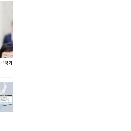
…"국가
홈플러스, 67개 점포 가오픈… 13일 정식 개장
오세훈 서울시장,
환경 점검