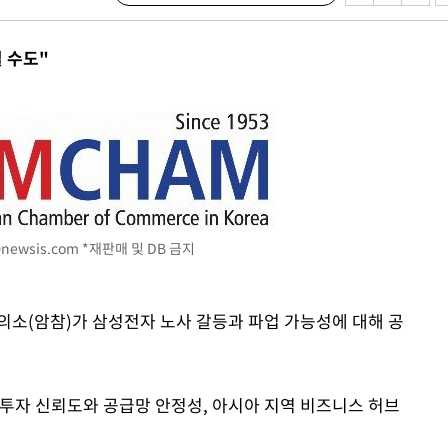
쳐
 수도"
기소
수…이병태
지(종합)
0.3만개
newsis.com
*재판매 및 DB 금지
 4.1%로
말고 과감히
의소(암참)가 삼성전자 노사 갈등과 파업 가능성에 대해 공
쪽 아웃바
하향
재난지역 선
 투자 신뢰도와 공급망 안정성, 아시아 지역 비즈니스 허브
희망지 못
]