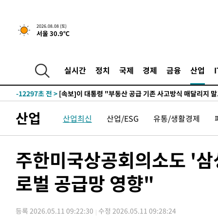
2026.08.08 (토)
서울 30.9℃
2시간 전 >
[속보]규제합리화위원회 부위원장에 김태유 서울대 공대 교
후임
-19847초 전 >
이강인, 폭염 속 AT마드리드 첫 훈련…80명 식사 대접까
-16986초 전 >
미 사업체 일자리, 7월에 2.3만개 순감하고 그 전 2개월 1
실시간
정치
국제
경제
금융
산업
하향수정 (2보)
-16434초 전 >
[속보] 미 사업체, 일자리 7월에 2.3만 개 줄어…실업률은
↓
-12297초 전 >
[속보]이 대통령 "부동산 공급 기존 사고방식 매달리지 
실천"
-11382초 전 >
이란, "오만과 '중앙 단일 루트' 합의…북쪽 인바운드·남
산업
산업최신
산업/ESG
유통/생활경제
운드는 임시"
-2950초 전 >
"낮 기온 소폭 하락"…수도권 폭염중대경보, 폭염경보로 
-2914초 전 >
[속보]이 대통령, '호우피해' 안동·의성 관할 4개 면 특별
포
-2877초 전 >
[단독]중수청 지원 검사들, 정원 초과 시 낮은 계급 임용…
주한미국상공회의소도 '삼성
갈 수도
-848초 전 >
낮 최고 37도 찜통더위…곳곳 소나기·강원 많은 비[내일날씨
로벌 공급망 영향"
14분 전 >
SK하이닉스, 용인·청주 팹에 54조 투자…"AI 메모리 수요 선
1시간 전 >
여자배구 이재영·이다영 자매, 아제르바이잔 투란VC 입단
1시간 전 >
외국인 심판 성 접대 7경기 들여다보니…한국 축구 '5승 2무'
등록 2026.05.11 09:22:30
수정 2026.05.11 09:28:24
1시간 전 >
[속보]코스닥, 2.86포인트(0.36%) 내린 798.81마감