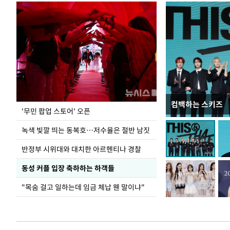
컴백하는 스키즈
지석천 뒤덮은 
'무민 팝업 스토어' 오픈
녹색 빛깔 띄는 동복호…저수율은 절반 남짓
반정부 시위대와 대치한 아르헨티나 경찰
동성 커플 입장 축하하는 하객들
"목숨 걸고 일하는데 임금 체납 웬 말이냐"