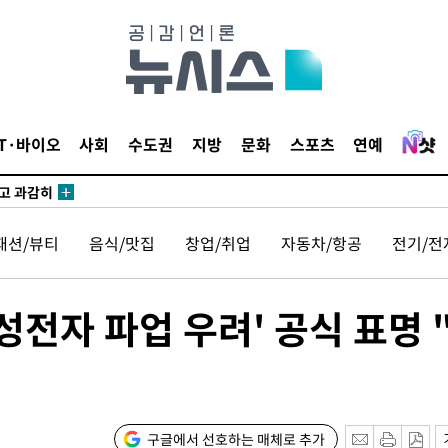
수…이병태
지(종합)
0.3만개
IT·바이오
사회
수도권
지방
문화
스포츠
연예
 4.1%로
말고 과감히
쪽 아웃바
패션/뷰티
음식/맛집
창업/취업
자동차/항공
전기/전
하향
재난지역 선
희망지 못
전자 파업 우려' 공식 표명 
]
제 대응"
구글에서 선호하는 매체로 추가