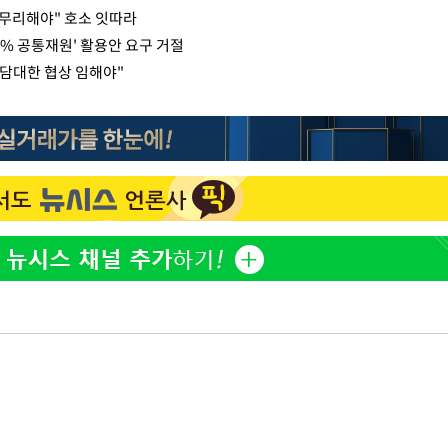
무리해야" 호소 잇따라
1% 공통재원' 활용안 요구 거절
담대한 협상 임해야"