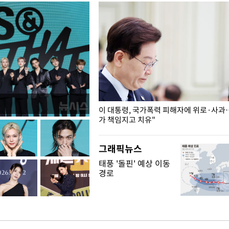
개구리밥
이 대통령, 국가폭력 피해자에 위로·사과
가 책임지고 치유"
그래픽뉴스
태풍 '돌핀' 예상 이동
경로