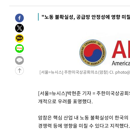
1시간 전 >
[속보]코스피, 6200선 약보합…0.60% 내린 6258.77에 마
1시간 전 >
[속보]원·달러 환율, 7.7원 내린 1416.1원 마감
"노동 불확실성, 공급망 안정성에 영향 미칠
1시간 전 >
[속보] 노원서 40.1도 관측…서울, 2018년 이후 첫 40도
2시간 전 >
[속보]종합특검, '계엄 수용공간 확보' 신용해 前교정본부장 
2시간 전 >
외신들도 주목한 韓축구 파문…"국민적 공분에 수사 재개"
2시간 전 >
11시간 압수수색에 성접대 파문까지…'쑥대밭' 된 축구협회
2시간 전 >
[속보]규제합리화위원회 부위원장에 김태유 서울대 공대 교
후임
-19847초 전 >
이강인, 폭염 속 AT마드리드 첫 훈련…80명 식사 대접까
-16986초 전 >
미 사업체 일자리, 7월에 2.3만개 순감하고 그 전 2개월 1
[서울=뉴시스] 주한미국상공회의소(암참) CI.
photo@
하향수정 (2보)
-16434초 전 >
[속보] 미 사업체, 일자리 7월에 2.3만 개 줄어…실업률은
↓
-12297초 전 >
[속보]이 대통령 "부동산 공급 기존 사고방식 매달리지 
[서울=뉴시스]박현준 기자 = 주한미국상공회
실천"
-11382초 전 >
이란, "오만과 '중앙 단일 루트' 합의…북쪽 인바운드·남
개적으로 우려를 표명했다.
운드는 임시"
-2950초 전 >
"낮 기온 소폭 하락"…수도권 폭염중대경보, 폭염경보로 
-2914초 전 >
[속보]이 대통령, '호우피해' 안동·의성 관할 4개 면 특별
암참은 핵심 산업 내 노동 불확실성이 한국의
포
-2877초 전 >
[단독]중수청 지원 검사들, 정원 초과 시 낮은 계급 임용…
경쟁력 등에 영향을 미칠 수 있다고 지적했다.
갈 수도
-848초 전 >
낮 최고 37도 찜통더위…곳곳 소나기·강원 많은 비[내일날씨