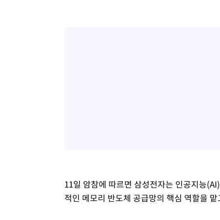
14분 전 >
SK하이닉스, 용인·청주 팹에 54조 투자…"AI 메모리 수요 선
1시간 전 >
여자배구 이재영·이다영 자매, 아제르바이잔 투란VC 입단
1시간 전 >
외국인 심판 성 접대 7경기 들여다보니…한국 축구 '5승 2무'
1시간 전 >
[속보]코스닥, 2.86포인트(0.36%) 내린 798.81마감
1시간 전 >
[속보]코스피, 6200선 약보합…0.60% 내린 6258.77에 마
1시간 전 >
[속보]원·달러 환율, 7.7원 내린 1416.1원 마감
1시간 전 >
[속보] 노원서 40.1도 관측…서울, 2018년 이후 첫 40도
2시간 전 >
[속보]종합특검, '계엄 수용공간 확보' 신용해 前교정본부장 
2시간 전 >
외신들도 주목한 韓축구 파문…"국민적 공분에 수사 재개"
2시간 전 >
11시간 압수수색에 성접대 파문까지…'쑥대밭' 된 축구협회
2시간 전 >
[속보]규제합리화위원회 부위원장에 김태유 서울대 공대 교
후임
11일 암참에 따르면 삼성전자는 인공지능(AI
적인 메모리 반도체 공급망의 핵심 역할을 맡