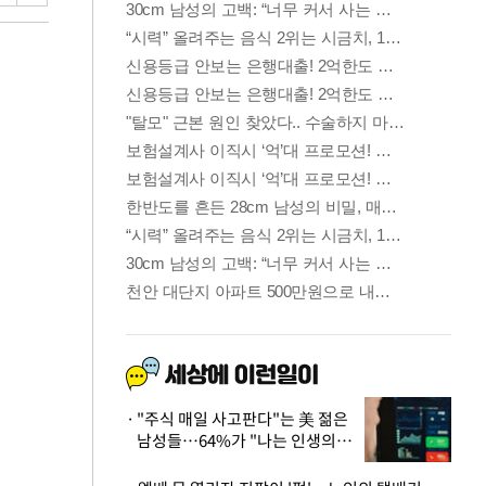
"주식 매일 사고판다"는 美 젊은
남성들…64%가 "나는 인생의
패배자“