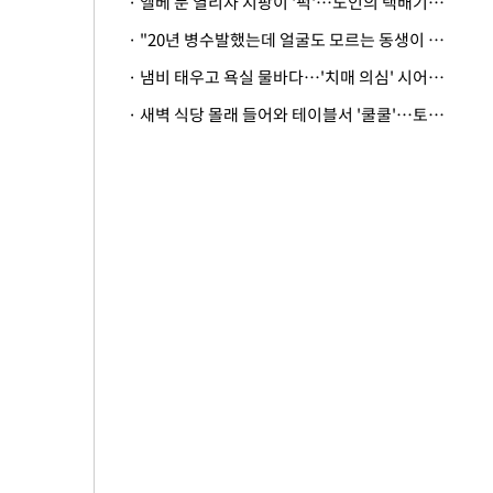
· 엘베 문 열리자 지팡이 '퍽'…노인의 택배기사 폭행 이유
· "20년 병수발했는데 얼굴도 모르는 동생이 유산 절반을"…배다른 형제 상속권 있을까
· 냄비 태우고 욕실 물바다…'치매 의심' 시어머니 검사 권유했다가 '날벼락'
· 새벽 식당 몰래 들어와 테이블서 '쿨쿨'…토사물 남기고 사라진 남성