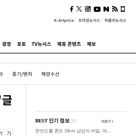
시, 스마트폰 액세서리에
NFC 더했다
K-Artprice
프라임뉴시스
위클리뉴시스
광장
포토
TV뉴시스
제휴 콘텐츠
제보
자
중기/벤처
해양수산
"글