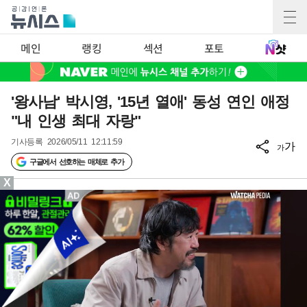
메인
랭킹
섹션
포토
'왕사남' 박시영, '15년 열애' 동성 연인 애정
"내 인생 최대 자랑"
기사등록
2026/05/11 12:11:59
가
가
구글에서 선호하는 매체로 추가
X