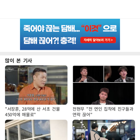
많이 본 기사
"서장훈, 28억에 산 서초 건물
전현무 "전 연인 집착에 친구들과
450억에 매물로"
연락 끊어"