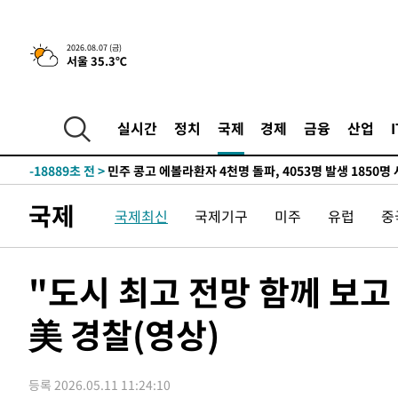
-1225초 전 >
[속보] 뉴욕증시, 일제 하락 마감…나스닥 0.06%↓
-29938초 전 >
[속보]국힘 윤리위, '돌려차기 발언' 진종오·서범수 징계
2026.08.07 (금)
서울 35.3℃
-25263초 전 >
[속보] 7월 중국 수출 23.9%↑ 수입 27.5%↑…무역총
25.3%↑
-22423초 전 >
[속보]'채상병 순직 책임' 임성근, 항소심도 징역 3년
-22289초 전 >
[속보]종합특검, '관저이전 봐주기 감사' 유병호 구속기소
실시간
정치
국제
경제
금융
산업
-18889초 전 >
민주 콩고 에볼라환자 4천명 돌파, 4053명 발생 1850명
-18139초 전 >
[속보]'300억원대 사기 혐의' 차가원 대표 구속 송치
-17333초 전 >
"미 전국적 살모네라 식중독 원인은 멕시코산 할라피뇨"--
국제
국제최신
국제기구
미주
유럽
중
-15846초 전 >
[속보]경찰·노동부, HL만도 평택사업장 끼임 사망 관련
-15727초 전 >
[속보]합수본, '투표율 허위 입력' 중앙·서울·경기도 선관
압수수색
-15482초 전 >
[속보]원·달러 환율, 오전 9시 1423.8원
"도시 최고 전망 함께 보고
-15278초 전 >
[속보]삼성전자·SK하이닉스 동반 강보합…1%대 상승 
美 경찰(영상)
-15264초 전 >
[속보]코스닥, 5.95포인트(0.74%) 상승한 807.62개장
-15232초 전 >
[속보]코스피, 6300선 재탈환…1.09% 오른 6365.07 
-12397초 전 >
시리아 다마스쿠스 교외에서 미니버스 폭발.. 14명 부상, 
등록 2026.05.11 11:24:10
태
-11695초 전 >
입추에도 극한더위…서울 낮 39도 '폭염중대경보'