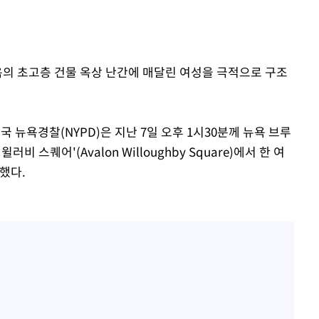
개장
3명은 중
욕의 초고층 건물 옥상 난간에 매달린 여성을 극적으로 구조
에서 두차
0일 후 발
 뉴욕경찰(NYPD)은 지난 7일 오후 1시30분께 뉴욕 브루
 스퀘어'(Avalon Willoughby Square)에서 한 여
했다.