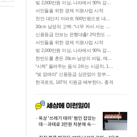
옥상 '쓰레기 테러' 범인 잡았는
데…과태료 3만원 처분에 숙박업
주 허탈