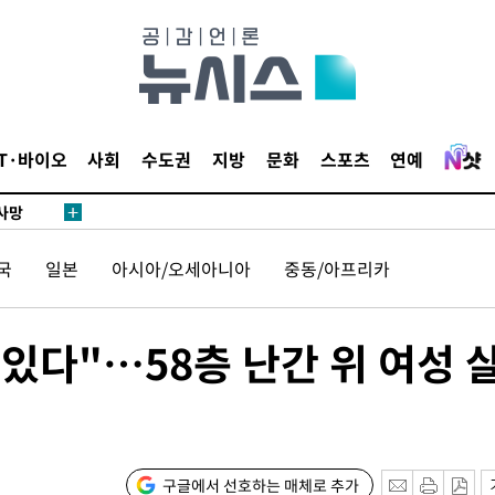
 절차 개시
액
IT·바이오
사회
수도권
지방
문화
스포츠
연예
 사망
 CDC
국
일본
아시아/오세아니아
중동/아프리카
 압수수색
위 등 9곳
 있다"…58층 난간 위 여성 
출발
개장
3명은 중
구글에서 선호하는 매체로 추가