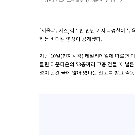
=NYPD 인스타그램 갈무리) *재판매 및 DB 금지
-15232초 전 >
[속보]코스피, 6300선 재탈환…1.09% 오른 6365.07 
-12397초 전 >
시리아 다마스쿠스 교외에서 미니버스 폭발.. 14명 부상, 
태
-11695초 전 >
입추에도 극한더위…서울 낮 39도 '폭염중대경보'
[서울=뉴시스]김수빈 인턴 기자 = 경찰이 뉴
-6659초 전 >
이란, 호르무즈서 "적국 목표물들"과 대치로 남부 케슘섬
하는 바디캠 영상이 공개됐다.
례 큰 폭발음
-5374초 전 >
[속보]美, 폴리실리콘 수입 규제…파생제품 15% 관세, 12
효
-3525초 전 >
[속보]트럼프, 美 원정출산 금지 행정명령 서명
지난 10일(현지시각) 데일리메일에 따르면 미국
-1225초 전 >
[속보] 뉴욕증시, 일제 하락 마감…나스닥 0.06%↓
클린 다운타운의 58층짜리 고층 건물 '애벌론 윌러비
성이 난간 끝에 앉아 있다는 신고를 받고 출동