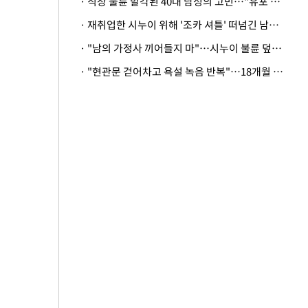
· 직장 불륜 발각된 40대 남성의 고민…"유포 동료 명예훼손·협박죄 고소 가능할까"
· 재취업한 시누이 위해 '조카 셔틀' 떠넘긴 남편…아내 "난 못한다"
· "남의 가정사 끼어들지 마"…시누이 불륜 덮으려는 남편에 억울한 아내
· "현관문 걷어차고 욕설 녹음 반복"…18개월 아기 키우는 집 뒤흔든 '앞집의 비극'