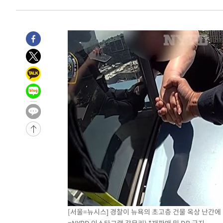
-6659초 전 >
이란, 호르무즈서 "적국 목표물들"과 대치로 남부 케슘섬
례 큰 폭발음
-5374초 전 >
[속보]美, 폴리실리콘 수입 규제…파생제품 15% 관세, 12
효
-3525초 전 >
[속보]트럼프, 美 원정출산 금지 행정명령 서명
-1225초 전 >
[속보] 뉴욕증시, 일제 하락 마감…나스닥 0.06%↓
-29938초 전 >
[속보]국힘 윤리위, '돌려차기 발언' 진종오·서범수 징계
-25263초 전 >
[속보] 7월 중국 수출 23.9%↑ 수입 27.5%↑…무역총
25.3%↑
-22423초 전 >
[속보]'채상병 순직 책임' 임성근, 항소심도 징역 3년
-22289초 전 >
[속보]종합특검, '관저이전 봐주기 감사' 유병호 구속기소
-18889초 전 >
민주 콩고 에볼라환자 4천명 돌파, 4053명 발생 1850명
-18139초 전 >
[속보]'300억원대 사기 혐의' 차가원 대표 구속 송치
-17333초 전 >
"미 전국적 살모네라 식중독 원인은 멕시코산 할라피뇨"--
-15846초 전 >
[속보]경찰·노동부, HL만도 평택사업장 끼임 사망 관련
-15727초 전 >
[속보]합수본, '투표율 허위 입력' 중앙·서울·경기도 선관
압수수색
-15482초 전 >
[속보]원·달러 환율, 오전 9시 1423.8원
-15278초 전 >
[속보]삼성전자·SK하이닉스 동반 강보합…1%대 상승 
[서울=뉴시스] 경찰이 뉴욕의 초고층 건물 옥상 난간에
-15264초 전 >
[속보]코스닥, 5.95포인트(0.74%) 상승한 807.62개장