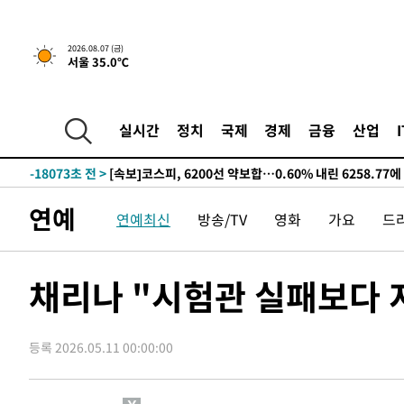
선포
-26000초 전 >
[단독]중수청 지원 검사들, 정원 초과 시 낮은 계급 임용
갈 수도
-23971초 전 >
낮 최고 37도 찜통더위…곳곳 소나기·강원 많은 비[내일
2026.08.07 (금)
서울 35.0℃
-22277초 전 >
SK하이닉스, 용인·청주 팹에 54조 투자…"AI 메모리 수
응"
-19133초 전 >
여자배구 이재영·이다영 자매, 아제르바이잔 투란VC 입
-18386초 전 >
외국인 심판 성 접대 7경기 들여다보니…한국 축구 '5승 2
실시간
정치
국제
경제
금융
산업
-18120초 전 >
[속보]코스닥, 2.86포인트(0.36%) 내린 798.81마감
-18073초 전 >
[속보]코스피, 6200선 약보합…0.60% 내린 6258.77에
-18053초 전 >
[속보]원·달러 환율, 7.7원 내린 1416.1원 마감
연예
연예최신
방송/TV
영화
가요
드
-17942초 전 >
[속보] 노원서 40.1도 관측…서울, 2018년 이후 첫 40도
-15032초 전 >
[속보]종합특검, '계엄 수용공간 확보' 신용해 前교정본
-13905초 전 >
외신들도 주목한 韓축구 파문…"국민적 공분에 수사 재개
채리나 "시험관 실패보다 
-13876초 전 >
11시간 압수수색에 성접대 파문까지…'쑥대밭' 된 축구
-12898초 전 >
[속보]규제합리화위원회 부위원장에 김태유 서울대 공대
병태 후임
등록 2026.05.11 00:00:00
-9256초 전 >
[속보]국힘 윤리위, '돌려차기 발언' 진종오·서범수 징계 
-4581초 전 >
[속보] 7월 중국 수출 23.9%↑ 수입 27.5%↑…무역총액 
-1741초 전 >
[속보]'채상병 순직 책임' 임성근, 항소심도 징역 3년