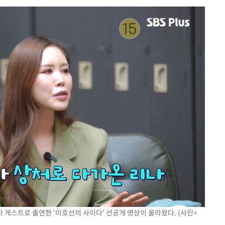
 하향
별재난지역
…희망지 못
날씨]
요 선제 대
단
무'
 마쳐
부장 기소
"
나가 게스트로 출연한 '이호선의 사이다' 선공개 영상이 올라왔다. (사진=
협회