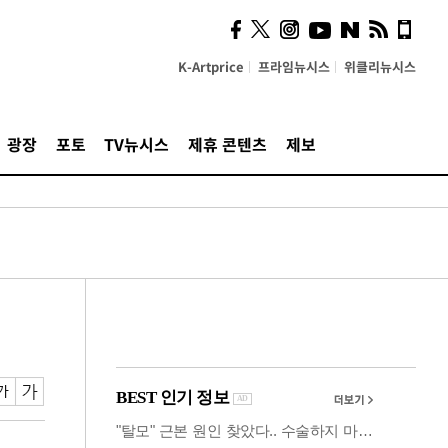
시, 스마트폰 액세서리에
NFC 더했다
K-Artprice
프라임뉴시스
위클리뉴시스
광장
포토
TV뉴시스
제휴 콘텐츠
제보