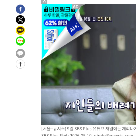
X
-1607초 전 >
[속보]종합특검, '관저이전 봐주기 감사' 유병호 구속기소
29분 전 >
민주 콩고 에볼라환자 4천명 돌파, 4053명 발생 1850명 사망
-26093초 전 >
"낮 기온 소폭 하락"…수도권 폭염중대경보, 폭염경보로
-26057초 전 >
[속보]이 대통령, '호우피해' 안동·의성 관할 4개 면 특
선포
-26020초 전 >
[단독]중수청 지원 검사들, 정원 초과 시 낮은 계급 임용
갈 수도
-23991초 전 >
낮 최고 37도 찜통더위…곳곳 소나기·강원 많은 비[내일
-22297초 전 >
SK하이닉스, 용인·청주 팹에 54조 투자…"AI 메모리 수
응"
-19153초 전 >
여자배구 이재영·이다영 자매, 아제르바이잔 투란VC 입
-18406초 전 >
외국인 심판 성 접대 7경기 들여다보니…한국 축구 '5승 2
-18140초 전 >
[속보]코스닥, 2.86포인트(0.36%) 내린 798.81마감
-18093초 전 >
[속보]코스피, 6200선 약보합…0.60% 내린 6258.77에
-18073초 전 >
[속보]원·달러 환율, 7.7원 내린 1416.1원 마감
-17962초 전 >
[속보] 노원서 40.1도 관측…서울, 2018년 이후 첫 40도
-15052초 전 >
[속보]종합특검, '계엄 수용공간 확보' 신용해 前교정본
-13925초 전 >
외신들도 주목한 韓축구 파문…"국민적 공분에 수사 재개
[서울=뉴시스] 9일 SBS Plus 유튜브 채널에는 채리
-13896초 전 >
11시간 압수수색에 성접대 파문까지…'쑥대밭' 된 축구
SBS Plus 제공) 2026.05.10.
photo@newsis.com