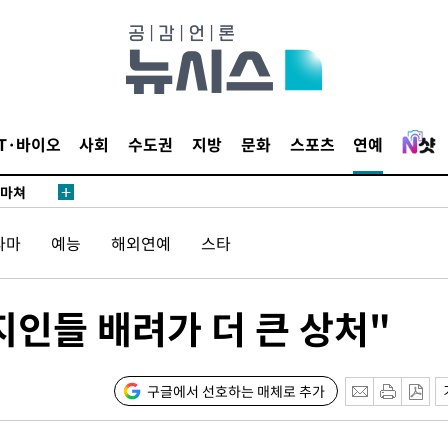
…희망지 못
날씨]
요 선제 대
단
무'
IT·바이오
사회
수도권
지방
문화
스포츠
연예
 마쳐
라마
예능
해외연예
스타
부장 기소
"
지인들 배려가 더 큰 상처"
협회
 교수…이
절차 개시
구글에서 선호하는 매체로 추가
25.3%↑