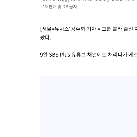
*재판매 및 DB 금지
-12918초 전 >
[속보]규제합리화위원회 부위원장에 김태유 서울대 공대
병태 후임
-9276초 전 >
[속보]국힘 윤리위, '돌려차기 발언' 진종오·서범수 징계 
-4601초 전 >
[속보] 7월 중국 수출 23.9%↑ 수입 27.5%↑…무역총액 
[서울=뉴시스]강주희 기자 = 그룹 룰라 출신
-1761초 전 >
[속보]'채상병 순직 책임' 임성근, 항소심도 징역 3년
놨다.
-1627초 전 >
[속보]종합특검, '관저이전 봐주기 감사' 유병호 구속기소
29분 전 >
민주 콩고 에볼라환자 4천명 돌파, 4053명 발생 1850명 사망
9일 SBS Plus 유튜브 채널에는 채리나가 