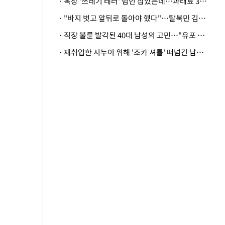
· 옥상 '쓰레기 테러' 범인 잡았는데…과태료 3만원 처분에 숙박업주 허탈
· "바지 벗고 앞뒤로 돌아야 했다"…탈북민 김서아, 기쁨조 검사 수치심 회상
· 직장 불륜 발각된 40대 남성의 고민…"유포 동료 명예훼손·협박죄 고소 가능할까"
· 재취업한 시누이 위해 '조카 셔틀' 떠넘긴 남편…아내 "난 못한다"