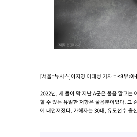
3시간 전 >
[속보]원·달러 환율, 7.7원 내린 1416.1원 마감
3시간 전 >
[속보] 노원서 40.1도 관측…서울, 2018년 이후 첫 40도
4시간 전 >
[속보]종합특검, '계엄 수용공간 확보' 신용해 前교정본부장 
4시간 전 >
외신들도 주목한 韓축구 파문…"국민적 공분에 수사 재개"
4시간 전 >
11시간 압수수색에 성접대 파문까지…'쑥대밭' 된 축구협회
4시간 전 >
[속보]규제합리화위원회 부위원장에 김태유 서울대 공대 교
후임
[서울=뉴시스]이지영 이태성 기자 =
<3부:
2022년, 세 돌이 막 지난 A군은 울음 말고
할 수 있는 유일한 저항은 울음뿐이었다. 그 
에 내던져졌다. 가해자는 30대, 유도선수 출