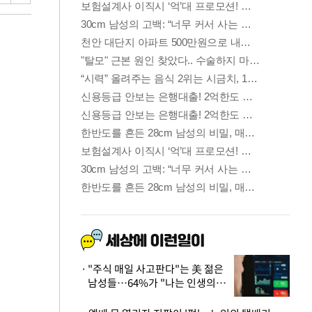
"주식 매일 사고판다"는 美 젊은
남성들…64%가 "나는 인생의
패배자“