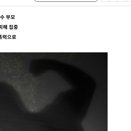
수…이병태
다수 부모
지(종합)
피해 집중
0.3만개
 폭력으로
4.1%로
고 과감히
쪽 아웃바운
향
난지역 선포
지 못 갈
]
선제 대응"
쳐