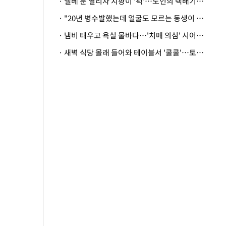
· 엘베 문 열리자 지팡이 '퍽'…노인의 택배기사 폭행 이유
· "20년 병수발했는데 얼굴도 모르는 동생이 유산 절반을"…배다른 형제 상속권 있을까
· 냄비 태우고 욕실 물바다…'치매 의심' 시어머니 검사 권유했다가 '날벼락'
· 새벽 식당 몰래 들어와 테이블서 '쿨쿨'…토사물 남기고 사라진 남성