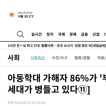
하향수정 (2보)
-9574초 전 >
[속보] 미 사업체, 일자리 7월에 2.3만 개 줄어…실업률은 
↓
-5437초 전 >
[속보]이 대통령 "부동산 공급 기존 사고방식 매달리지 말
2026.08.08 (토)
서울 30.2℃
실천"
-4522초 전 >
이란, "오만과 '중앙 단일 루트' 합의…북쪽 인바운드·남
드는 임시"
1시간 전 >
"낮 기온 소폭 하락"…수도권 폭염중대경보, 폭염경보로 하
1시간 전 >
[속보]이 대통령, '호우피해' 안동·의성 관할 4개 면 특별재
실시간
정치
국제
경제
금융
산업
1시간 전 >
[단독]중수청 지원 검사들, 정원 초과 시 낮은 계급 임용…희망
수도
1시간 전 >
낮 최고 37도 찜통더위…곳곳 소나기·강원 많은 비[내일날씨
2시간 전 >
SK하이닉스, 용인·청주 팹에 54조 투자…"AI 메모리 수요 
사회
사회최신
사건/사고
법원/검찰
의료
3시간 전 >
여자배구 이재영·이다영 자매, 아제르바이잔 투란VC 입단
3시간 전 >
외국인 심판 성 접대 7경기 들여다보니…한국 축구 '5승 2무'
3시간 전 >
[속보]코스닥, 2.86포인트(0.36%) 내린 798.81마감
아동학대 가해자 86%가 
3시간 전 >
[속보]코스피, 6200선 약보합…0.60% 내린 6258.77에 마
세대가 병들고 있다⑪]
3시간 전 >
[속보]원·달러 환율, 7.7원 내린 1416.1원 마감
3시간 전 >
[속보] 노원서 40.1도 관측…서울, 2018년 이후 첫 40도
4시간 전 >
[속보]종합특검, '계엄 수용공간 확보' 신용해 前교정본부장 
등록 2026.05.11 07:00:00
4시간 전 >
외신들도 주목한 韓축구 파문…"국민적 공분에 수사 재개"