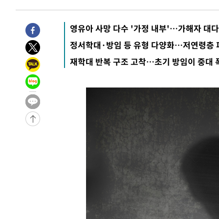
4시간 전 >
11시간 압수수색에 성접대 파문까지…'쑥대밭' 된 축구협회
4시간 전 >
[속보]규제합리화위원회 부위원장에 김태유 서울대 공대 교
영유아 사망 다수 '가정 내부'…가해자 대
후임
-13007초 전 >
이강인, 폭염 속 AT마드리드 첫 훈련…80명 식사 대접까
정서학대·방임 등 유형 다양화…저연령층 
-10146초 전 >
미 사업체 일자리, 7월에 2.3만개 순감하고 그 전 2개월 1
재학대 반복 구조 고착…초기 방임이 중대
하향수정 (2보)
-9594초 전 >
[속보] 미 사업체, 일자리 7월에 2.3만 개 줄어…실업률은 
↓
-5457초 전 >
[속보]이 대통령 "부동산 공급 기존 사고방식 매달리지 말
실천"
-4542초 전 >
이란, "오만과 '중앙 단일 루트' 합의…북쪽 인바운드·남
드는 임시"
1시간 전 >
"낮 기온 소폭 하락"…수도권 폭염중대경보, 폭염경보로 하
1시간 전 >
[속보]이 대통령, '호우피해' 안동·의성 관할 4개 면 특별재
1시간 전 >
[단독]중수청 지원 검사들, 정원 초과 시 낮은 계급 임용…희망
수도
1시간 전 >
낮 최고 37도 찜통더위…곳곳 소나기·강원 많은 비[내일날씨
2시간 전 >
SK하이닉스, 용인·청주 팹에 54조 투자…"AI 메모리 수요 
3시간 전 >
여자배구 이재영·이다영 자매, 아제르바이잔 투란VC 입단
3시간 전 >
외국인 심판 성 접대 7경기 들여다보니…한국 축구 '5승 2무'
3시간 전 >
[속보]코스닥, 2.86포인트(0.36%) 내린 798.81마감
3시간 전 >
[속보]코스피, 6200선 약보합…0.60% 내린 6258.77에 마