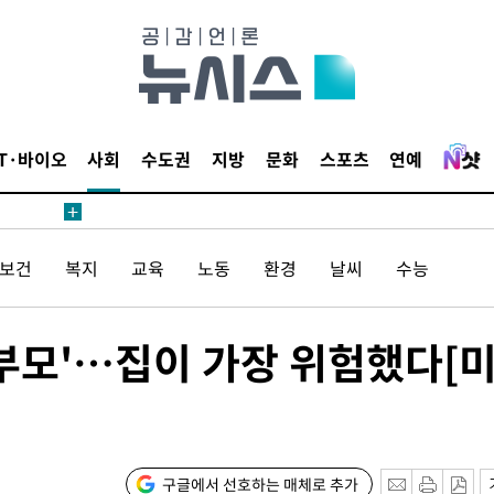
4.1%로
고 과감히
쪽 아웃바운
향
난지역 선포
IT·바이오
사회
수도권
지방
문화
스포츠
연예
지 못 갈
]
선제 대응"
/보건
복지
교육
노동
환경
날씨
수능
'부모'…집이 가장 위험했다[
쳐
기소
구글에서 선호하는 매체로 추가