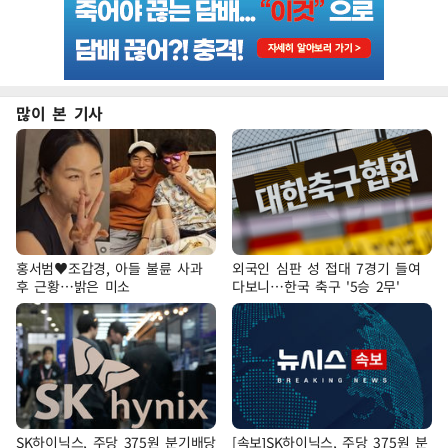
많이 본 기사
홍서범♥조갑경, 아들 불륜 사과
외국인 심판 성 접대 7경기 들여
후 근황…밝은 미소
다보니…한국 축구 '5승 2무'
SK하이닉스, 주당 375원 분기배당
[속보]SK하이닉스, 주당 375원 분