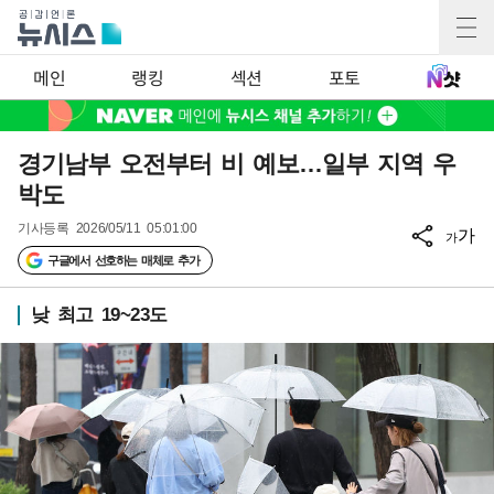
메인
랭킹
섹션
포토
경기남부 오전부터 비 예보…일부 지역 우
박도
기사등록
2026/05/11 05:01:00
가
가
구글에서 선호하는 매체로 추가
낮 최고 19~23도