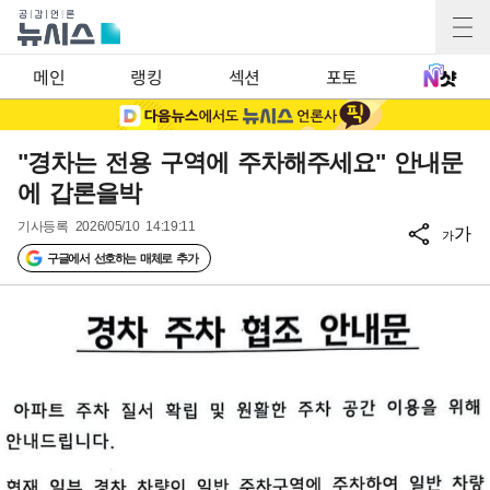
메인
랭킹
섹션
포토
"경차는 전용 구역에 주차해주세요" 안내문
에 갑론을박
기사등록
2026/05/10 14:19:11
가
가
구글에서 선호하는 매체로 추가