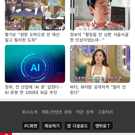
황기순 "원정 도박으로 전 재산
정보석 "황정음 전 남편 서글서글
잃고 필리핀 도피"
한 인상이었는데…"
정부, 전 산업에 'AI 옷' 입힌다…
바다, 워터밤 공개저격 "말이 안
AI 로봇 연 1000대 보급 추진
된다"
회사소개
제휴/컨텐츠 판매
약관·정책
고충처리
PC화면
제보하기
앱 다운로드
맨위로↑