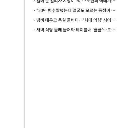
· 엘베 문 열리자 지팡이 '퍽'…노인의 택배기사 폭행 이유
· "20년 병수발했는데 얼굴도 모르는 동생이 유산 절반을"…배다른 형제 상속권 있을까
· 냄비 태우고 욕실 물바다…'치매 의심' 시어머니 검사 권유했다가 '날벼락'
· 새벽 식당 몰래 들어와 테이블서 '쿨쿨'…토사물 남기고 사라진 남성