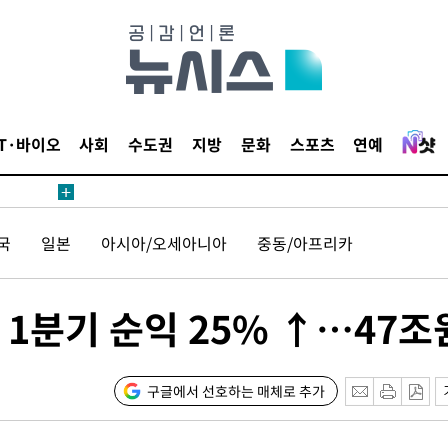
4.1%로
고 과감히
쪽 아웃바운
향
난지역 선포
IT·바이오
사회
수도권
지방
문화
스포츠
연예
지 못 갈
]
선제 대응"
국
일본
아시아/오세아니아
중동/아프리카
1분기 순익 25% ↑…47조
쳐
구글에서 선호하는 매체로 추가
기소