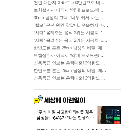
"주식 매일 사고판다"는 美 젊은
남성들…64%가 "나는 인생의
패배자“