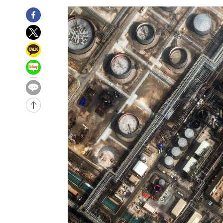
4시간 전 >
11시간 압수수색에 성접대 파문까지…'쑥대밭' 된 축구협회
4시간 전 >
[속보]규제합리화위원회 부위원장에 김태유 서울대 공대 교
후임
-12212초 전 >
이강인, 폭염 속 AT마드리드 첫 훈련…80명 식사 대접까
-9351초 전 >
미 사업체 일자리, 7월에 2.3만개 순감하고 그 전 2개월 10
향수정 (2보)
-8799초 전 >
[속보] 미 사업체, 일자리 7월에 2.3만 개 줄어…실업률은 
↓
-4662초 전 >
[속보]이 대통령 "부동산 공급 기존 사고방식 매달리지 말
실천"
-3747초 전 >
이란, "오만과 '중앙 단일 루트' 합의…북쪽 인바운드·남
드는 임시"
1시간 전 >
"낮 기온 소폭 하락"…수도권 폭염중대경보, 폭염경보로 하
1시간 전 >
[속보]이 대통령, '호우피해' 안동·의성 관할 4개 면 특별재
1시간 전 >
[단독]중수청 지원 검사들, 정원 초과 시 낮은 계급 임용…희망
수도
1시간 전 >
낮 최고 37도 찜통더위…곳곳 소나기·강원 많은 비[내일날씨
2시간 전 >
SK하이닉스, 용인·청주 팹에 54조 투자…"AI 메모리 수요 
3시간 전 >
여자배구 이재영·이다영 자매, 아제르바이잔 투란VC 입단
3시간 전 >
외국인 심판 성 접대 7경기 들여다보니…한국 축구 '5승 2무'
3시간 전 >
[속보]코스닥, 2.86포인트(0.36%) 내린 798.81마감
3시간 전 >
[속보]코스피, 6200선 약보합…0.60% 내린 6258.77에 마