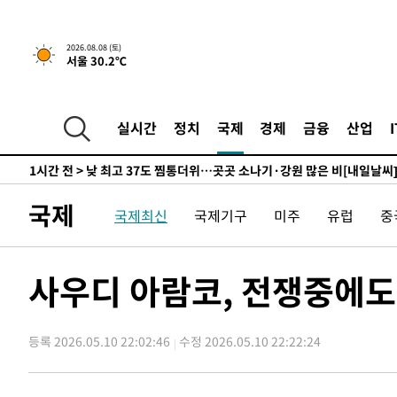
향수정 (2보)
-8779초 전 >
[속보] 미 사업체, 일자리 7월에 2.3만 개 줄어…실업률은 
↓
-4642초 전 >
[속보]이 대통령 "부동산 공급 기존 사고방식 매달리지 말
2026.08.08 (토)
서울 30.2℃
실천"
-3727초 전 >
이란, "오만과 '중앙 단일 루트' 합의…북쪽 인바운드·남
드는 임시"
1시간 전 >
"낮 기온 소폭 하락"…수도권 폭염중대경보, 폭염경보로 하
1시간 전 >
[속보]이 대통령, '호우피해' 안동·의성 관할 4개 면 특별재
실시간
정치
국제
경제
금융
산업
1시간 전 >
[단독]중수청 지원 검사들, 정원 초과 시 낮은 계급 임용…희망
수도
1시간 전 >
낮 최고 37도 찜통더위…곳곳 소나기·강원 많은 비[내일날씨
2시간 전 >
SK하이닉스, 용인·청주 팹에 54조 투자…"AI 메모리 수요 
국제
국제최신
국제기구
미주
유럽
중
3시간 전 >
여자배구 이재영·이다영 자매, 아제르바이잔 투란VC 입단
3시간 전 >
외국인 심판 성 접대 7경기 들여다보니…한국 축구 '5승 2무'
3시간 전 >
[속보]코스닥, 2.86포인트(0.36%) 내린 798.81마감
사우디 아람코, 전쟁중에도 
3시간 전 >
[속보]코스피, 6200선 약보합…0.60% 내린 6258.77에 마
3시간 전 >
[속보]원·달러 환율, 7.7원 내린 1416.1원 마감
등록 2026.05.10 22:02:46
수정 2026.05.10 22:22:24
3시간 전 >
[속보] 노원서 40.1도 관측…서울, 2018년 이후 첫 40도
4시간 전 >
[속보]종합특검, '계엄 수용공간 확보' 신용해 前교정본부장 
4시간 전 >
외신들도 주목한 韓축구 파문…"국민적 공분에 수사 재개"