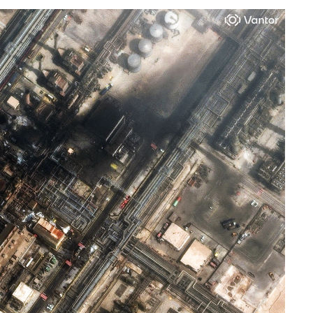
수…이병태
지(종합)
.3만개 하
4.1%로
고 과감히
쪽 아웃바운
향
난지역 선포
지 못 갈
]
선제 대응"
쳐