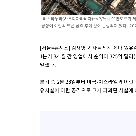
3시간 전 >
[속보]원·달러 환율, 7.7원 내린 1416.1원 마감
3시간 전 >
[속보] 노원서 40.1도 관측…서울, 2018년 이후 첫 40도
[라스타누라(사우디아라비아)=AP/뉴시스]반토르가 제
4시간 전 >
[속보]종합특검, '계엄 수용공간 확보' 신용해 前교정본부장 
공장이 이란의 드론 공격 후에 많이 손상되어 있다. 2026.
4시간 전 >
외신들도 주목한 韓축구 파문…"국민적 공분에 수사 재개"
4시간 전 >
11시간 압수수색에 성접대 파문까지…'쑥대밭' 된 축구협회
[서울=뉴시스] 김재영 기자 = 세계 최대 원
4시간 전 >
[속보]규제합리화위원회 부위원장에 김태유 서울대 공대 교
1분기 3개월 간 영업에서 순익이 325억 달러(
후임
말했다.
분기 중 2월 28일부터 미국-이스라엘과 이란
유시설이 이란 공격으로 크게 파괴된 사실에