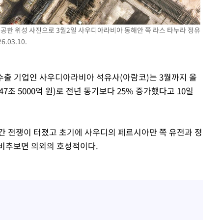
공한 위성 사진으로 3월2일 사우디아라비아 동해안 쪽 라스 타누라 정유
기소
03.10.
유수출 기업인 사우디아라비아 석유사(아람코)는 3월까지 올
수…이병태
47조 5000억 원)로 전년 동기보다 25% 증가했다고 10일
 간 전쟁이 터졌고 초기에 사우디의 페르시아만 쪽 유전과 정
 비추보면 의외의 호성적이다.