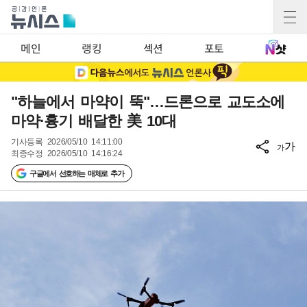
메인
랭킹
섹션
포토
"하늘에서 마약이 뚝"…드론으로 교도소에
마약·흉기 배달한 美 10대
기사등록
2026/05/10 14:11:00
가
가
최종수정
2026/05/10 14:16:24
구글에서 선호하는 매체로 추가