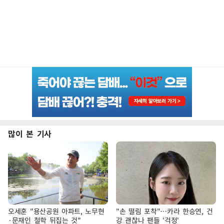
많이 본 기사
오세훈 "용산공원 아파트, 노무현
"손 떨림 포착"…카라 한승연, 건
·문재인 철학 뒤집는 것"
강 괜찮나 팬들 '걱정'