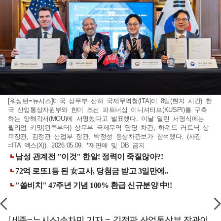
[워싱턴=뉴시스]미국 상무부 산하 국제무역청(ITA)이 8일(현지 시간) 한
국 산업통상자원부와 한미 조선 파트너십 이니셔티브(KUSPI)를 구축
하는 양해각서(MOU)에 서명했다고 발표했다. 이날 열린 서명식에는
윌리엄 키밋(왼쪽부터) 상무부 국제무역 담당 차관, 하워드 러트닉 상
무장관, 김정관 산업부 장관, 박정성 통상차관보가 참석했다. (사진
=ITA 엑스(X)). 2026.05.09. *재판매 및 DB 금지
[세종=뉴시스]손차민 기자 = 김정관 산업통상부 장관이