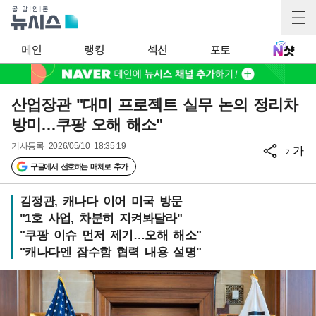
메인
랭킹
섹션
포토
산업장관 "대미 프로젝트 실무 논의 정리차
방미…쿠팡 오해 해소"
기사등록
2026/05/10 18:35:19
가
가
구글에서 선호하는 매체로 추가
김정관, 캐나다 이어 미국 방문
"1호 사업, 차분히 지켜봐달라"
"쿠팡 이슈 먼저 제기…오해 해소"
"캐나다엔 잠수함 협력 내용 설명"