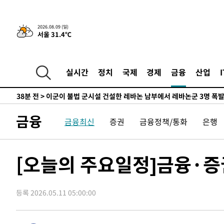
-22497초 전 >
손흥민, 68분 뛰고 2경기 침묵…LAFC, 톨루카에 1-0 승
-21769초 전 >
'2경기 연속 침묵' 손흥민, 톨루카전 68분만 뛰고 슈팅 0
2026.08.09 (일)
서울 31.4℃
-20521초 전 >
이강인, 오늘 서울서 AT마드리드 입단식…'전례 없는 특
-7403초 전 >
'여긴 20도, 저긴 50도'…열화상 카메라로 본 폭염 저감시
차'
-6874초 전 >
콜롬비아 신임 우파 대통령 취임 하루만에 차량폭탄 폭발 
실시간
정치
국제
경제
금융
산업
-468초 전 >
튀르키예 외무장관, "메카 3국 방위협정은 이란이 목표 아냐 
38분 전 >
이군이 불법 군시설 건설한 레바논 남부에서 레바논군 3명 폭
1시간 전 >
[속보]美중부 사령관, 이스라엘 긴급방문 다중화된 전선 상황
금융
금융최신
증권
금융정책/통화
은행
1시간 전 >
美 국방부, 켄달 전 공군장관 보안허가 취소…“에어포스원 기
론 누출”
1시간 전 >
‘축구의 신’ 아르헨티나 축구 선수 메시의 부친 지병 별세
1시간 전 >
“美 이란전 무기 소진…북한과 분쟁시 주한 미군 취약해질 수
[오늘의 주요일정]금융·증
-27225초 전 >
[속보]장은수, KLPGA 제주삼다수 역전 우승…데뷔 10년
정상
-22590초 전 >
"얼마나 더웠으면"…안동 물길공원서 헤엄친 구렁이 '소
등록 2026.05.11 05:00:00
-22517초 전 >
손흥민, 68분 뛰고 2경기 침묵…LAFC, 톨루카에 1-0 승
-21789초 전 >
'2경기 연속 침묵' 손흥민, 톨루카전 68분만 뛰고 슈팅 0
-20541초 전 >
이강인, 오늘 서울서 AT마드리드 입단식…'전례 없는 특