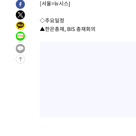
[서울=뉴시스]
-7423초 전 >
'여긴 20도, 저긴 50도'…열화상 카메라로 본 폭염 저감시
차'
-6894초 전 >
콜롬비아 신임 우파 대통령 취임 하루만에 차량폭탄 폭발 
◇주요일정
-488초 전 >
튀르키예 외무장관, "메카 3국 방위협정은 이란이 목표 아냐 
▲한은총재, BIS 총재회의
38분 전 >
이군이 불법 군시설 건설한 레바논 남부에서 레바논군 3명 폭
1시간 전 >
[속보]美중부 사령관, 이스라엘 긴급방문 다중화된 전선 상황
1시간 전 >
美 국방부, 켄달 전 공군장관 보안허가 취소…“에어포스원 기
론 누출”
1시간 전 >
‘축구의 신’ 아르헨티나 축구 선수 메시의 부친 지병 별세
1시간 전 >
“美 이란전 무기 소진…북한과 분쟁시 주한 미군 취약해질 수