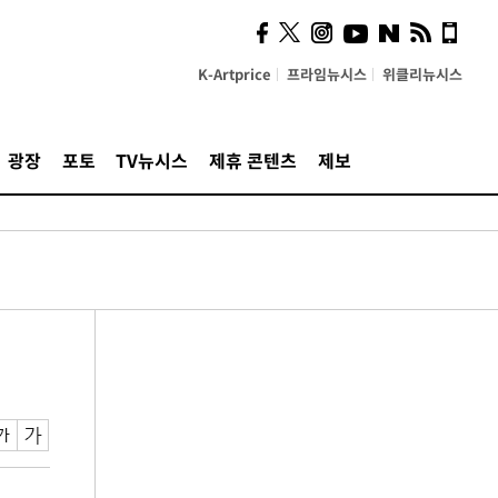
K-Artprice
프라임뉴시스
위클리뉴시스
광장
포토
TV뉴시스
제휴 콘텐츠
제보