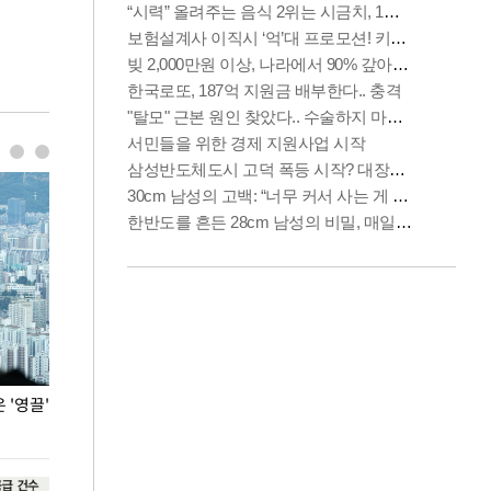
'영끌'
폭염 속 주말 풍경은?
극한 폭염에 바
도