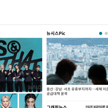
뉴시스Pic
주째 하락, L당 1천800원대
용산·강남·서초 유휴부지까지…세제 이은 
공급대책 윤곽
그래픽뉴스