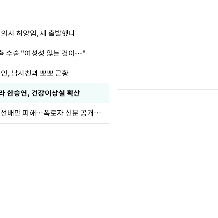
 의사 허양임, 새 출발했다
출 수술 "여성성 잃는 것이…"
아인, 남사친과 뽀뽀 근황
카라 한승연, 건강이상설 확산
한정수 "황정민 선배만 피해…폭로자 신분 공개하라"