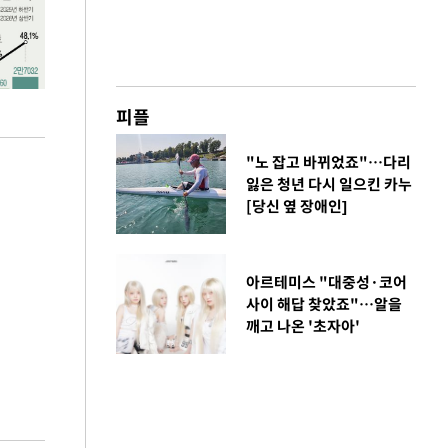
피플
"노 잡고 바뀌었죠"…다리
잃은 청년 다시 일으킨 카누
[당신 옆 장애인]
아르테미스 "대중성·코어
사이 해답 찾았죠"…알을
깨고 나온 '초자아'