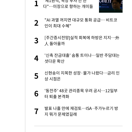
친과
"제1원칙, 국장 투자 안 한
1
1
다"…미장으로 향하는 개미들
[레버리지 그후②]
…"목디스크 심해
"AI 과열 꺼지면 대규모 통화 공급… 비트코
2
2
인이 최대 수혜"
피해…떳떳하면 신분
[주간증시전망]실적 회복에 하방은 지지…外
3
3
人 돌아올까
기↑…변하는 자동
'신축 잔금대출' 숨통 트이나…일반 주담대는
4
4
셧다운 확산
추가' 홈페이지 공
신현송이 지목한 성장·물가 나왔다…금리 인
5
5
상 시점은
스라엘 긴급방문 다
'동전주' 48곳 관리종목 우려 공시…12일부
6
6
터 퇴출 본격화
 축구 무패…FIFA
발표 나흘 만에 재검토…ISA·주가누르기 방
7
7
지 뭐가 문제였길래