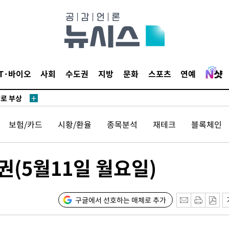
리(종합)
개
급대우'
설 '온도
사건
IT·바이오
사회
수도권
지방
문화
스포츠
연예
" 밝혀
발로 부상
 논의
보험/카드
시황/환율
종목분석
재테크
블록체인
밀정보, 언
 있어”
권(5월11일 월요일)
 차에 첫
동'
리(종합)
구글에서 선호하는 매체로 추가
개
급대우'