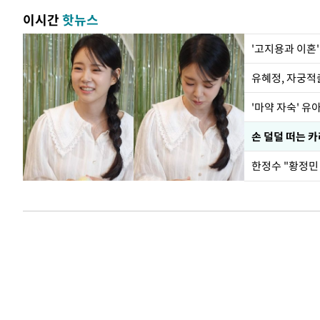
이시간
핫뉴스
'고지용과 이혼'
유혜정, 자궁적
'마약 자숙' 유
손 덜덜 떠는 