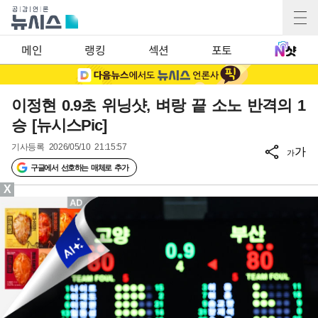
메인
랭킹
섹션
포토
이정현 0.9초 위닝샷, 벼랑 끝 소노 반격의 1
승 [뉴시스Pic]
기사등록
2026/05/10 21:15:57
가
가
구글에서 선호하는 매체로 추가
X