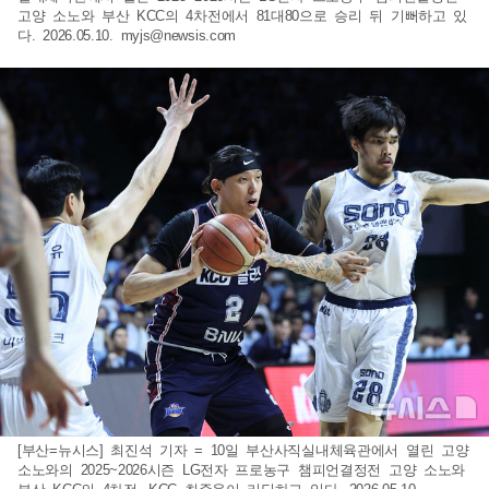
고양 소노와 부산 KCC의 4차전에서 81대80으로 승리 뒤 기뻐하고 있
다. 2026.05.10.
myjs@newsis.com
[부산=뉴시스] 최진석 기자 = 10일 부산사직실내체육관에서 열린 고양
소노와의 2025~2026시즌 LG전자 프로농구 챔피언결정전 고양 소노와