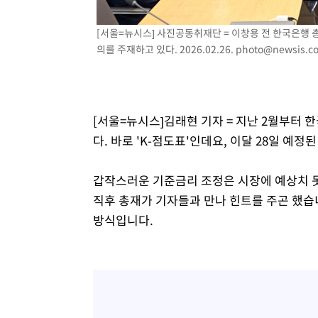
-8033초 전 >
이란, 호르무즈서 "적국 목표물들"과 대치로 남부 케슘섬
[서울=뉴시스] 사진공동취재단 = 이창용 전 한국은행 
례 큰 폭발음
-6748초 전 >
[속보]美, 폴리실리콘 수입 규제…파생제품 15% 관세, 12
의를 주재하고 있다. 2026.02.26.
photo@newsis.c
효
-4899초 전 >
[속보]트럼프, 美 원정출산 금지 행정명령 서명
-2599초 전 >
[속보] 뉴욕증시, 일제 하락 마감…나스닥 0.06%↓
[서울=뉴시스]김래현 기자 = 지난 2월부터
다. 바로 'K-점도표'인데요, 이달 28일 예
갑작스러운 기준금리 조정은 시장에 예상치 못
직후 총재가 기자들과 만나 힌트를 주곤 했습
방식입니다.