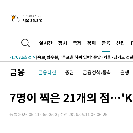
25.3%↑
-23777초 전 >
[속보]'채상병 순직 책임' 임성근, 항소심도 징역 3년
-23643초 전 >
[속보]종합특검, '관저이전 봐주기 감사' 유병호 구속기소
2026.08.07 (금)
서울 35.3℃
-20243초 전 >
민주 콩고 에볼라환자 4천명 돌파, 4053명 발생 1850명
-19493초 전 >
[속보]'300억원대 사기 혐의' 차가원 대표 구속 송치
-18687초 전 >
"미 전국적 살모네라 식중독 원인은 멕시코산 할라피뇨"--
실시간
정치
국제
경제
금융
산업
-17200초 전 >
[속보]경찰·노동부, HL만도 평택사업장 끼임 사망 관련
-17081초 전 >
[속보]합수본, '투표율 허위 입력' 중앙·서울·경기도 선관
압수수색
-16836초 전 >
[속보]원·달러 환율, 오전 9시 1423.8원
금융
금융최신
증권
금융정책/통화
은행
-16632초 전 >
[속보]삼성전자·SK하이닉스 동반 강보합…1%대 상승 
-16618초 전 >
[속보]코스닥, 5.95포인트(0.74%) 상승한 807.62개장
-16586초 전 >
[속보]코스피, 6300선 재탈환…1.09% 오른 6365.07 
7명이 찍은 21개의 점…'
-13751초 전 >
시리아 다마스쿠스 교외에서 미니버스 폭발.. 14명 부상, 
태
-13049초 전 >
입추에도 극한더위…서울 낮 39도 '폭염중대경보'
등록 2026.05.11 06:00:00
수정 2026.05.11 06:06:25
-8013초 전 >
이란, 호르무즈서 "적국 목표물들"과 대치로 남부 케슘섬
례 큰 폭발음
-6728초 전 >
[속보]美, 폴리실리콘 수입 규제…파생제품 15% 관세, 12
효
-4879초 전 >
[속보]트럼프, 美 원정출산 금지 행정명령 서명