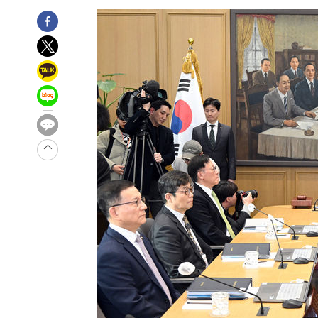
-2579초 전 >
[속보] 뉴욕증시, 일제 하락 마감…나스닥 0.06%↓
-31312초 전 >
[속보]국힘 윤리위, '돌려차기 발언' 진종오·서범수 징계
-26637초 전 >
[속보] 7월 중국 수출 23.9%↑ 수입 27.5%↑…무역총
25.3%↑
-23797초 전 >
[속보]'채상병 순직 책임' 임성근, 항소심도 징역 3년
-23663초 전 >
[속보]종합특검, '관저이전 봐주기 감사' 유병호 구속기소
-20263초 전 >
민주 콩고 에볼라환자 4천명 돌파, 4053명 발생 1850명
-19513초 전 >
[속보]'300억원대 사기 혐의' 차가원 대표 구속 송치
-18707초 전 >
"미 전국적 살모네라 식중독 원인은 멕시코산 할라피뇨"--
-17220초 전 >
[속보]경찰·노동부, HL만도 평택사업장 끼임 사망 관련
-17101초 전 >
[속보]합수본, '투표율 허위 입력' 중앙·서울·경기도 선관
압수수색
-16856초 전 >
[속보]원·달러 환율, 오전 9시 1423.8원
-16652초 전 >
[속보]삼성전자·SK하이닉스 동반 강보합…1%대 상승 
-16638초 전 >
[속보]코스닥, 5.95포인트(0.74%) 상승한 807.62개장
-16606초 전 >
[속보]코스피, 6300선 재탈환…1.09% 오른 6365.07 
-13771초 전 >
시리아 다마스쿠스 교외에서 미니버스 폭발.. 14명 부상, 
태
-13069초 전 >
입추에도 극한더위…서울 낮 39도 '폭염중대경보'