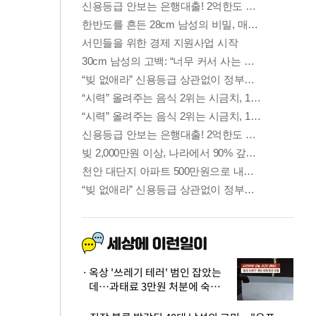
옥상 '쓰레기 테러' 범인 잡았는
데…과태료 3만원 처분에 숙박업
주 허탈