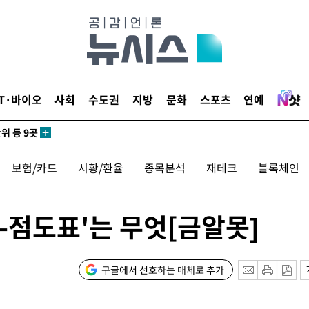
 사망
 CDC
IT·바이오
사회
수도권
지방
문화
스포츠
연예
 압수수색
위 등 9곳
보험/카드
시황/환율
종목분석
재테크
블록체인
출발
개장
K-점도표'는 무엇[금알못]
3명은 중
에서 두차
구글에서 선호하는 매체로 추가
0일 후 발