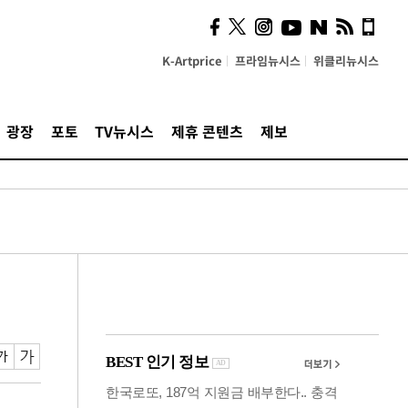
시, 스마트폰 액세서리에
NFC 더했다
K-Artprice
프라임뉴시스
위클리뉴시스
광장
포토
TV뉴시스
제휴 콘텐츠
제보