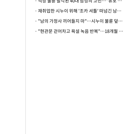
· 직장 불륜 발각된 40대 남성의 고민…"유포 동료 명예훼손·협박죄 고소 가능할까"
· 재취업한 시누이 위해 '조카 셔틀' 떠넘긴 남편…아내 "난 못한다"
· "남의 가정사 끼어들지 마"…시누이 불륜 덮으려는 남편에 억울한 아내
· "현관문 걷어차고 욕설 녹음 반복"…18개월 아기 키우는 집 뒤흔든 '앞집의 비극'