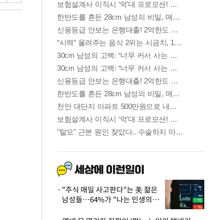
"주식 매일 사고판다"는 美 젊은
남성들…64%가 "나는 인생의
패배자“