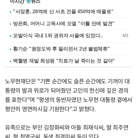
이시간
핫
뉴스
"서장훈, 28억에 산 서초 건물 450억에 매물로"
방은희, 어머니 고독사에 오열 "이틀 만에 발견"
황기순 "원정도박 후 필리핀서 2년 불법체류"
백혈병 재발 최성원 "치료가 날 죽이는 것 같아"
노무현재단은 "기쁜 순간에도 슬픈 순간에도 기꺼이 대
통령의 발과 위로가 되어줬던 고인의 헌신에 깊은 경의
를 표한다"며 "평생의 동반자였던 노무현 대통령 곁에서
평안히 영면하시길 기원한다"고 밝혔다.
유족으로는 부인 김정화씨와 아들 최재식씨, 딸 최주연
씨, 형 최영군씨, 동생 최경미씨 등이 있다.