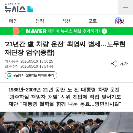
메인
랭킹
섹션
포토
'21년간 盧 차량 운전' 최영씨 별세…노무현
재단장 엄수(종합)
기사등록
2026/05/10 18:50:25
가
가
최종수정
2026/05/10 18:54:44
구글에서 선호하는 매체로 추가
1988년~2009년 21년 동안 노 전 대통령 차량 운전
'광주학살 책임자 처벌' 시위 진압에 직접 맞서기도
재단 "대통령 철학을 함께 나눈 동료…영면하시길"