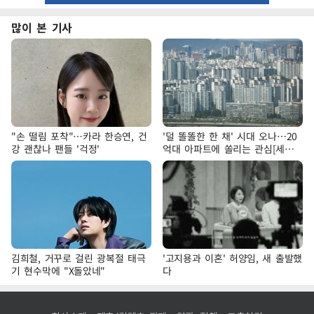
많이 본 기사
"손 떨림 포착"…카라 한승연, 건
'덜 똘똘한 한 채' 시대 오나…20
강 괜찮나 팬들 '걱정'
억대 아파트에 쏠리는 관심[세제
개편, 그 이후②]
김희철, 거꾸로 걸린 광복절 태극
'고지용과 이혼' 허양임, 새 출발했
기 현수막에 "X돌았네"
다