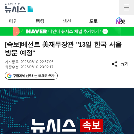
메인
랭킹
섹션
포토
[속보]베선트 美재무장관 "13일 한국 서울
방문 예정"
기사등록
2026/05/10 22:57:06
가
가
최종수정
2026/05/10 23:02:17
구글에서 선호하는 매체로 추가