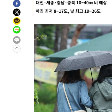
대전·세종·충남·충북 10~40㎜ 비 예상
43분 전 >
손흥민, 5경기 연속골 실패…LAFC는 승부차기 끝 과달라하라
아침 최저 8~17도, 낮 최고 19~26도
2시간 전 >
내일까지 39도 '펄펄'…기상청 "태풍 지나며 폭염 잠시 꺾인
-28553초 전 >
'월드컵 탈락 후폭풍' 축구협회…11시간 걸린 초유의 압
합)
-27989초 전 >
[속보] 뉴욕증시, 혼조 출발…나스닥 0.3%↓, 다우 0.1
-26782초 전 >
축구협회, 15년 전 심판 성 접대 파문에 "현재는 내부 지
-25467초 전 >
경찰, '홍명보는 2순위' 결론냈던 스포츠윤리센터도 압
-11063초 전 >
[속보]합참 "北 발사체는 단거리탄도미사일…감시·경계
화"
-10811초 전 >
日방위성, 北이 동해로 쏜 발사체는 탄도미사일 가능성
-9241초 전 >
[속보] SKT, 에이닷 서비스 장애 발생…"원인 파악 중"
-8647초 전 >
[속보]합참 "북, 동해상으로 미상 발사체 발사"
-8043초 전 >
'낮 최고 39도' 불볕더위…한밤 열대야도 계속[내일날씨]
-8002초 전 >
[속보]7~9일 프로야구 3연전도 폭염 취소…11일 재개
-7664초 전 >
"韓 외환시장 개입 관측 배경엔 美의 대한국 무역적자 있어
-7491초 전 >
'월드컵 탈락 후폭풍' 축구협회…초유의 압수수색에 '충격
-7331초 전 >
서울 낮 37.9도, 올여름 최고치 경신…영등포 순간 '40도'
-6893초 전 >
[속보]종합특검, 대검 추가 압수수색…내란 중요임무종사 