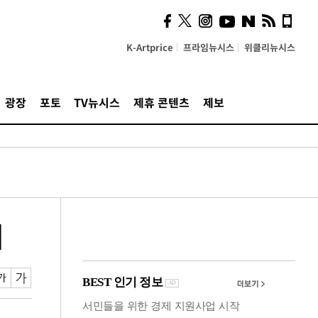
의견, 국토부·LH에 충실히
전달할 것"
K-Artprice
프라임뉴시스
위클리뉴시스
광장
포토
TV뉴시스
제휴 콘텐츠
제보
]