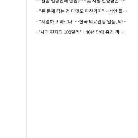
· "알몸 입장인데 합법?"…美 시청 인정받은 '누드' 레스토랑 화제
· "돈 문제 겪는 건 마멋도 마찬가지"…성인 플랫폼에 등장한 뜻밖의 스타
· "저렴하고 빠르다"…한국 의료관광 열풍, 외신도 주목
· '사과 편지와 100달러'…40년 만에 훔친 책 돌려준 美 절도범