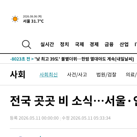
-26762초 전 >
축구협회, 15년 전 심판 성 접대 파문에 "현재는 내부 지
-25447초 전 >
경찰, '홍명보는 2순위' 결론냈던 스포츠윤리센터도 압
2026.08.06 (목)
서울 31.7℃
-11043초 전 >
[속보]합참 "北 발사체는 단거리탄도미사일…감시·경계
화"
-10791초 전 >
日방위성, 北이 동해로 쏜 발사체는 탄도미사일 가능성
-9221초 전 >
[속보] SKT, 에이닷 서비스 장애 발생…"원인 파악 중"
실시간
정치
국제
경제
금융
산업
-8627초 전 >
[속보]합참 "북, 동해상으로 미상 발사체 발사"
-8023초 전 >
'낮 최고 39도' 불볕더위…한밤 열대야도 계속[내일날씨]
-7982초 전 >
[속보]7~9일 프로야구 3연전도 폭염 취소…11일 재개
사회
사회최신
사건/사고
법원/검찰
의료
-7644초 전 >
"韓 외환시장 개입 관측 배경엔 美의 대한국 무역적자 있어
-7471초 전 >
'월드컵 탈락 후폭풍' 축구협회…초유의 압수수색에 '충격
-7311초 전 >
서울 낮 37.9도, 올여름 최고치 경신…영등포 순간 '40도'
전국 곳곳 비 소식…서울·
-6873초 전 >
[속보]종합특검, 대검 추가 압수수색…내란 중요임무종사 
-2968초 전 >
[속보]코스닥, 800p 회복…0.26% 오른 801.67 마감
등록 2026.05.11 00:00:00
수정 2026.05.11 05:33:34
-2898초 전 >
[속보]코스피, 301.88포인트(4.58%) 내린 6296.38 마감
-2763초 전 >
[속보]원·달러 환율, 0.7원 내린 1423.8원 마감
-362초 전 >
"여기 떨어졌다"…다누리, 스페이스X 로켓 달 충돌 흔적 포