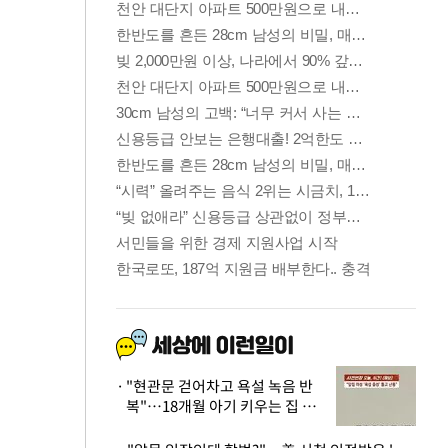
"현관문 걷어차고 욕설 녹음 반
복"…18개월 아기 키우는 집 뒤
흔든 '앞집의 비극'