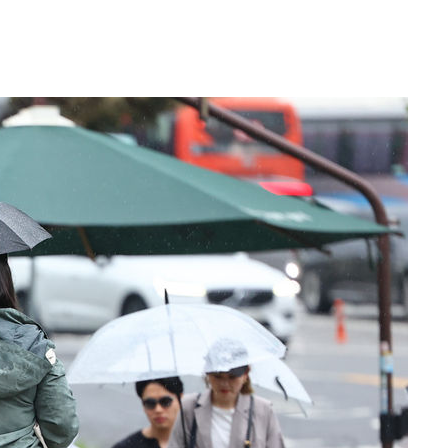
 격파
다"
수수색(종
4%↑
침 준수"
수수색
태세 강
"
·당황'
혐의