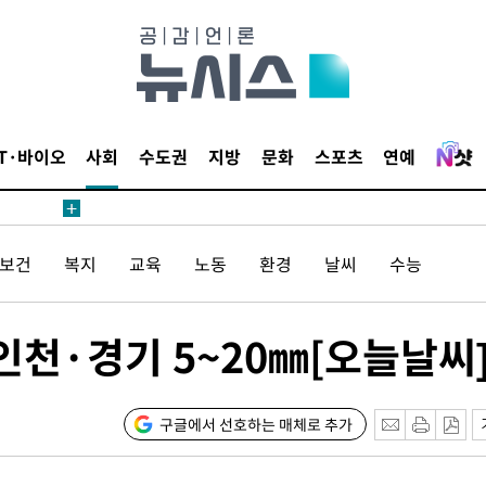
침 준수"
수수색
태세 강
IT·바이오
사회
수도권
지방
문화
스포츠
연예
/보건
복지
교육
노동
환경
날씨
수능
"
·당황'
인천·경기 5~20㎜[오늘날씨
혐의
구글에서 선호하는 매체로 추가
착