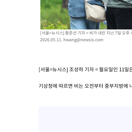
-2988초 전 >
[속보]코스닥, 800p 회복…0.26% 오른 801.67 마감
-2918초 전 >
[속보]코스피, 301.88포인트(4.58%) 내린 6296.38 마감
-2783초 전 >
[속보]원·달러 환율, 0.7원 내린 1423.8원 마감
-382초 전 >
"여기 떨어졌다"…다누리, 스페이스X 로켓 달 충돌 흔적 포
[서울=뉴시스] 황준선 기자 = 비가 내린 지난 7일 오
2026.05.11.
hwang@newsis.com
42분 전 >
손흥민, 5경기 연속골 실패…LAFC는 승부차기 끝 과달라하라
2시간 전 >
내일까지 39도 '펄펄'…기상청 "태풍 지나며 폭염 잠시 꺾인
[서울=뉴시스] 조성하 기자 = 월요일인 11일
기상청에 따르면 비는 오전부터 중부지방에 