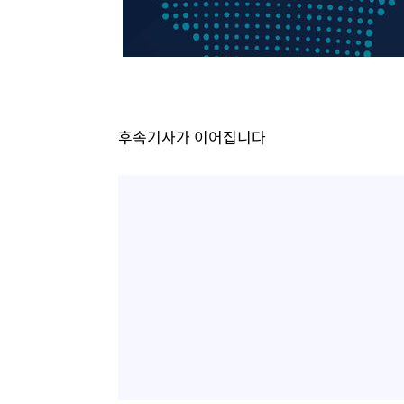
-7097초 전 >
SK하이닉스, 용인·청주 팹에 54조 투자…"AI 메모리 수요
응"
-3953초 전 >
여자배구 이재영·이다영 자매, 아제르바이잔 투란VC 입단
-3206초 전 >
외국인 심판 성 접대 7경기 들여다보니…한국 축구 '5승 2
-2940초 전 >
[속보]코스닥, 2.86포인트(0.36%) 내린 798.81마감
-2893초 전 >
[속보]코스피, 6200선 약보합…0.60% 내린 6258.77에 
후속기사가 이어집니다
-2873초 전 >
[속보]원·달러 환율, 7.7원 내린 1416.1원 마감
-2762초 전 >
[속보] 노원서 40.1도 관측…서울, 2018년 이후 첫 40도
2분 전 >
[속보]종합특검, '계엄 수용공간 확보' 신용해 前교정본부장 기
21분 전 >
외신들도 주목한 韓축구 파문…"국민적 공분에 수사 재개"
21분 전 >
11시간 압수수색에 성접대 파문까지…'쑥대밭' 된 축구협회
38분 전 >
[속보]규제합리화위원회 부위원장에 김태유 서울대 공대 교
후임