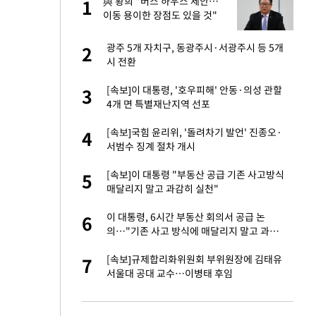
 사
與 황희 "버스 하우스 제안…
1
1
이동 용이한 장점도 있을 것"
경기 들여다보니…한
광주 5개 자치구, 동광주시·서광주시 등 5개
2
2
시 전환
 분기배당 결정…3
[속보]이 대통령, '호우피해' 안동·의성 관할
3
3
표
4개 면 특별재난지역 선포
75원 분기 배
[속보]국힘 윤리위, '돌려차기 발언' 진종오·
4
4
방안 확정"
서범수 징계 절차 개시
안…이동 용이한 장
[속보]이 대통령 "부동산 공급 기존 사고방식
5
5
매달리지 말고 과감히 실천"
…"배우가 내 길 아
이 대통령, 6시간 부동산 회의서 공급 논
6
6
의…"기존 사고 방식에 매달리지 말고 과감
히 실천"(종합)
 밥 사줘…상대 주장
[속보]규제합리화위원회 부위원장에 김태유
7
7
서울대 공대 교수…이병태 후임