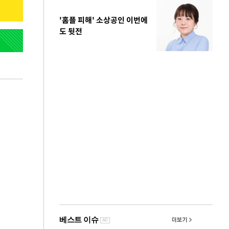
'홈플 피해' 소상공인 이번에
도 뒷전