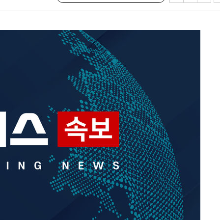
마쳐
소
수…이병태
지(종합)
0.3만개
 4.1%로
말고 과감히
쪽 아웃바
 하향
별재난지역
…희망지 못
씨]