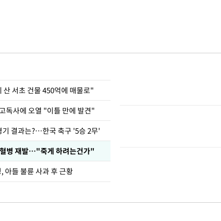
에 산 서초 건물 450억에 매물로"
고독사에 오열 "이틀 만에 발견"
경기 결과는?…한국 축구 '5승 2무'
백혈병 재발…"죽게 하려는건가"
 아들 불륜 사과 후 근황