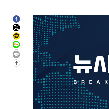
-2893초 전 >
[속보]코스피, 6200선 약보합…0.60% 내린 6258.77에 
-2873초 전 >
[속보]원·달러 환율, 7.7원 내린 1416.1원 마감
-2762초 전 >
[속보] 노원서 40.1도 관측…서울, 2018년 이후 첫 40도
2분 전 >
[속보]종합특검, '계엄 수용공간 확보' 신용해 前교정본부장 기
21분 전 >
외신들도 주목한 韓축구 파문…"국민적 공분에 수사 재개"
21분 전 >
11시간 압수수색에 성접대 파문까지…'쑥대밭' 된 축구협회
38분 전 >
[속보]규제합리화위원회 부위원장에 김태유 서울대 공대 교
후임
-27790초 전 >
이강인, 폭염 속 AT마드리드 첫 훈련…80명 식사 대접까
-24929초 전 >
미 사업체 일자리, 7월에 2.3만개 순감하고 그 전 2개월 1
하향수정 (2보)
-24377초 전 >
[속보] 미 사업체, 일자리 7월에 2.3만 개 줄어…실업률은
↓
-20240초 전 >
[속보]이 대통령 "부동산 공급 기존 사고방식 매달리지 
실천"
-19325초 전 >
이란, "오만과 '중앙 단일 루트' 합의…북쪽 인바운드·남
운드는 임시"
-10893초 전 >
"낮 기온 소폭 하락"…수도권 폭염중대경보, 폭염경보로
-10857초 전 >
[속보]이 대통령, '호우피해' 안동·의성 관할 4개 면 특
선포
-10820초 전 >
[단독]중수청 지원 검사들, 정원 초과 시 낮은 계급 임용
갈 수도
-8791초 전 >
낮 최고 37도 찜통더위…곳곳 소나기·강원 많은 비[내일날