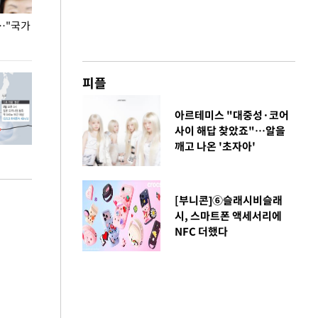
…"국가
홈플러스, 67개 점포 가오픈… 13일 정식 개장
오세훈 서울시장,
환경 점검
피플
아르테미스 "대중성·코어
사이 해답 찾았죠"…알을
깨고 나온 '초자아'
[부니콘]⑥슬래시비슬래
시, 스마트폰 액세서리에
NFC 더했다