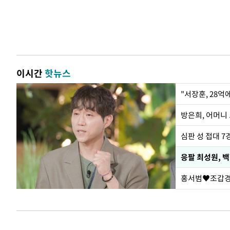
이시간
핫뉴스
"서장훈, 28억
방은희, 어머니 
심판 성 접대 7
응팔 최성원, 
홍서범♥조갑경,