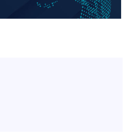
홍서범♥조갑경, 아들 불륜
1
과 후 근황…밝은 미소
 선제 대
외국인 심판 성 접대 7
2
무'
국 축구 '5승 2무'
SK하이닉스, 주당 375원
3
마쳐
분기 중 추가 주주환원 발
[속보]SK하이닉스, 주당 3
4
당…"3분기 중 주주환원 
소
與 황희 "버스 하우스 제
5
점도 있을 것"
수…이병태
최성원, 백혈병 두 번 투병
6
닌가 싶었다"
황정민 20년 팬 "내게도
7
틀리다 확신"