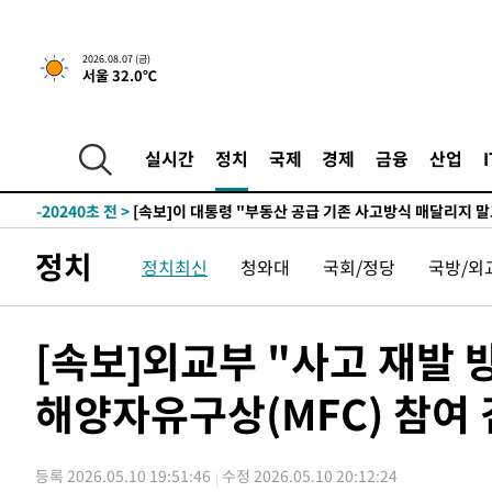
2026.08.07 (금)
서울 32.0℃
38분 전 >
[속보]규제합리화위원회 부위원장에 김태유 서울대 공대 교
후임
-27790초 전 >
이강인, 폭염 속 AT마드리드 첫 훈련…80명 식사 대접까
-24929초 전 >
미 사업체 일자리, 7월에 2.3만개 순감하고 그 전 2개월 1
실시간
정치
국제
경제
금융
산업
하향수정 (2보)
-24377초 전 >
[속보] 미 사업체, 일자리 7월에 2.3만 개 줄어…실업률은
↓
-20240초 전 >
[속보]이 대통령 "부동산 공급 기존 사고방식 매달리지 
실천"
-19325초 전 >
이란, "오만과 '중앙 단일 루트' 합의…북쪽 인바운드·남
정치
정치최신
청와대
국회/정당
국방/외
운드는 임시"
-10893초 전 >
"낮 기온 소폭 하락"…수도권 폭염중대경보, 폭염경보로
-10857초 전 >
[속보]이 대통령, '호우피해' 안동·의성 관할 4개 면 특
선포
-10820초 전 >
[단독]중수청 지원 검사들, 정원 초과 시 낮은 계급 임용
[속보]외교부 "사고 재발
갈 수도
-8791초 전 >
낮 최고 37도 찜통더위…곳곳 소나기·강원 많은 비[내일날
해양자유구상(MFC) 참여 
-7097초 전 >
SK하이닉스, 용인·청주 팹에 54조 투자…"AI 메모리 수요
응"
-3953초 전 >
여자배구 이재영·이다영 자매, 아제르바이잔 투란VC 입단
-3206초 전 >
외국인 심판 성 접대 7경기 들여다보니…한국 축구 '5승 2
등록 2026.05.10 19:51:46
수정 2026.05.10 20:12:24
-2940초 전 >
[속보]코스닥, 2.86포인트(0.36%) 내린 798.81마감