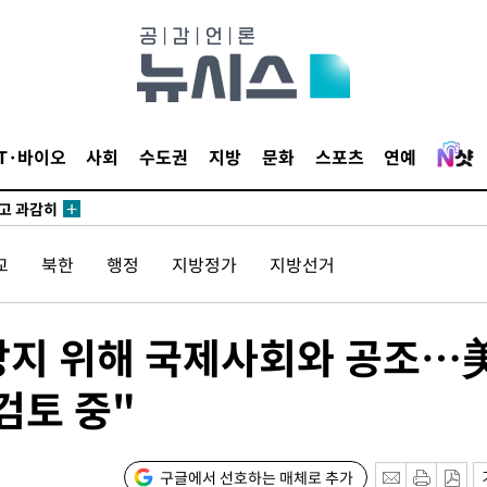
수…이병태
지(종합)
0.3만개
IT·바이오
사회
수도권
지방
문화
스포츠
연예
 4.1%로
말고 과감히
쪽 아웃바
교
북한
행정
지방정가
지방선거
 하향
별재난지역
…희망지 못
 방지 위해 국제사회와 공조…
씨]
검토 중"
 선제 대
무'
구글에서 선호하는 매체로 추가