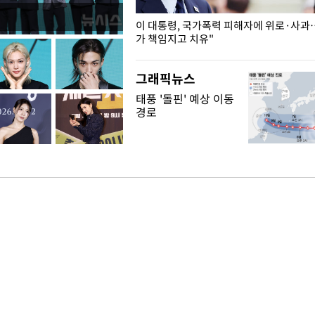
개구리밥
이 대통령, 국가폭력 피해자에 위로·사과
가 책임지고 치유"
그래픽뉴스
태풍 '돌핀' 예상 이동
경로