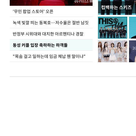
컴백하는 스키즈
지석천 뒤덮은 
'무민 팝업 스토어' 오픈
녹색 빛깔 띄는 동복호…저수율은 절반 남짓
반정부 시위대와 대치한 아르헨티나 경찰
동성 커플 입장 축하하는 하객들
"목숨 걸고 일하는데 임금 체납 웬 말이냐"