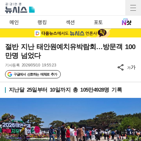
메인
랭킹
섹션
포토
절반 지난 태안원예치유박람회…방문객 100
만명 넘었다
기사등록
2026/05/10 19:55:23
가
가
구글에서 선호하는 매체로 추가
지난달 25일부터 10일까지 총 105만4928명 기록