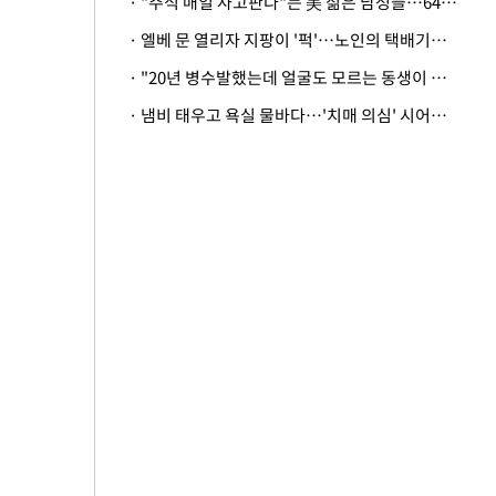
· "주식 매일 사고판다"는 美 젊은 남성들…64%가 "나는 인생의 패배자“
· 엘베 문 열리자 지팡이 '퍽'…노인의 택배기사 폭행 이유
· "20년 병수발했는데 얼굴도 모르는 동생이 유산 절반을"…배다른 형제 상속권 있을까
· 냄비 태우고 욕실 물바다…'치매 의심' 시어머니 검사 권유했다가 '날벼락'