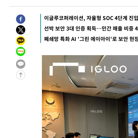
-18501초 전 >
강릉에 시간당 81.4㎜ 물폭탄…도로 잠기고 담벼락 붕괴
-14608초 전 >
백운산서 80년근 천종산삼 9뿌리 발견…감정가 1.3억원
이글루코퍼레이션, 자율형 SOC 4단계 진
-12318초 전 >
선재도서 해루질 나섰다 실종 60대, 닷새 만에 숨진 채 발
-9852초 전 >
남자 농구, 나고야 아시안게임서 '홈팀' 일본과 한일전
선박 보안 3대 인증 획득…민간 매출 비중 
-9228초 전 >
여수 오동도 해상서 모터보트 전복…1명 사망·1명 실종
폐쇄망 특화 AI '그린 에이아이'로 보안 현장
-5455초 전 >
극한폭염 한풀 꺾이지만…'낮 최고 35도' 무더위, 열대야 
주 날씨]
-2473초 전 >
축구협회 "압수수색·성접대 논란 사과…쇄신의 기회로 삼
-990초 전 >
[속보]'압수수색·성접대 논란' 축구협회 "실망과 걱정 안겨
2시간 전 >
'최고 37도' 폭염 지속…강원동해안 최대 150㎜ 비
4시간 전 >
[속보]뉴욕증시 상승 마감…S&P 0.6% 나스닥 1.3%↑