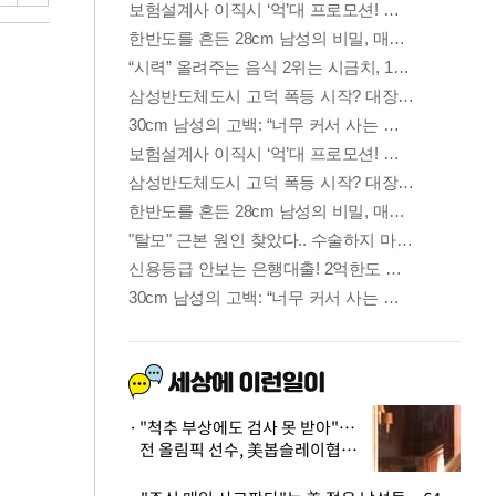
"척추 부상에도 검사 못 받아"…
전 올림픽 선수, 美봅슬레이협회
상대 소송