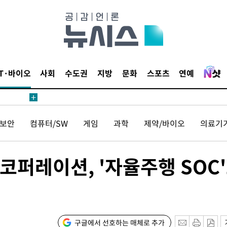
보
견
IT·바이오
사회
수도권
지방
문화
스포츠
연예
계속[다음
겠다"
보안
컴퓨터/SW
게임
과학
제약/바이오
의료기
드려 죄송"
코퍼레이션, '자율주행 SOC
내일날씨]
 원해 아
보
구글에서 선호하는 매체로 추가