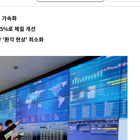
입 가속화
견
45%로 체질 개선
 '환각 현상' 최소화
계속[다음
겠다"
드려 죄송"