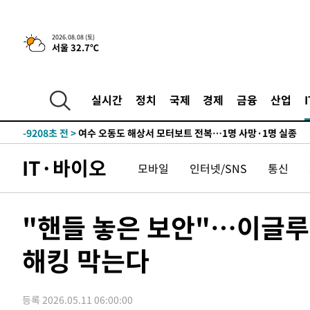
-25567초 전 >
수도권 40도 육박 '펄펄'…동해안 일부 지역엔 호의주의
-24536초 전 >
온열질환 사망자 3명 늘어…누적 환자 3000명 돌파
2026.08.08 (토)
-18481초 전 >
강릉에 시간당 81.4㎜ 물폭탄…도로 잠기고 담벼락 붕괴
서울 32.7℃
-14588초 전 >
백운산서 80년근 천종산삼 9뿌리 발견…감정가 1.3억원
-12298초 전 >
선재도서 해루질 나섰다 실종 60대, 닷새 만에 숨진 채 발
실시간
정치
국제
경제
금융
산업
-9832초 전 >
남자 농구, 나고야 아시안게임서 '홈팀' 일본과 한일전
-9208초 전 >
여수 오동도 해상서 모터보트 전복…1명 사망·1명 실종
-5435초 전 >
극한폭염 한풀 꺾이지만…'낮 최고 35도' 무더위, 열대야 
주 날씨]
-2453초 전 >
축구협회 "압수수색·성접대 논란 사과…쇄신의 기회로 삼
IT·바이오
모바일
인터넷/SNS
통신
-970초 전 >
[속보]'압수수색·성접대 논란' 축구협회 "실망과 걱정 안겨
2시간 전 >
'최고 37도' 폭염 지속…강원동해안 최대 150㎜ 비
"핸들 놓은 보안"…이글루
4시간 전 >
[속보]뉴욕증시 상승 마감…S&P 0.6% 나스닥 1.3%↑
-26535초 전 >
낮 최고 35도 '무더위'…동해안 시간당 30㎜ '강한 비'[
해킹 막는다
-25805초 전 >
[속보]이강인 "감독님이 원하는 마음 느꼈고, 많은 트로피
틀레티코 이적"
-25587초 전 >
수도권 40도 육박 '펄펄'…동해안 일부 지역엔 호의주의
-24556초 전 >
온열질환 사망자 3명 늘어…누적 환자 3000명 돌파
등록 2026.05.11 06:00:00