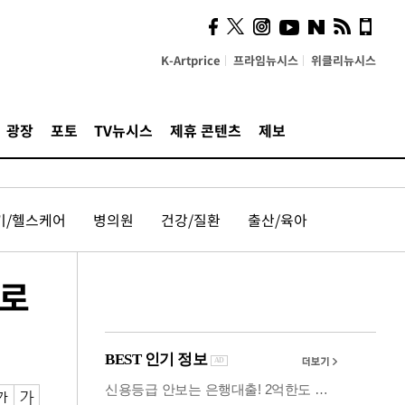
사이 해답 찾았죠"…알을
깨고 나온 '초자아'
K-Artprice
프라임뉴시스
위클리뉴시스
광장
포토
TV뉴시스
제휴 콘텐츠
제보
기/헬스케어
병의원
건강/질환
출산/육아
'로